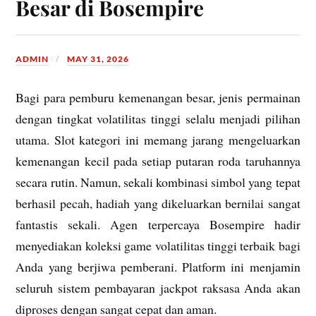
Besar di Bosempire
ADMIN
MAY 31, 2026
Bagi para pemburu kemenangan besar, jenis permainan
dengan tingkat volatilitas tinggi selalu menjadi pilihan
utama. Slot kategori ini memang jarang mengeluarkan
kemenangan kecil pada setiap putaran roda taruhannya
secara rutin. Namun, sekali kombinasi simbol yang tepat
berhasil pecah, hadiah yang dikeluarkan bernilai sangat
fantastis sekali. Agen terpercaya Bosempire hadir
menyediakan koleksi game volatilitas tinggi terbaik bagi
Anda yang berjiwa pemberani. Platform ini menjamin
seluruh sistem pembayaran jackpot raksasa Anda akan
diproses dengan sangat cepat dan aman.