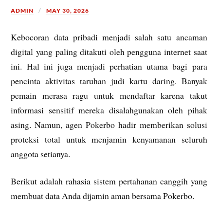
ADMIN
MAY 30, 2026
Kebocoran data pribadi menjadi salah satu ancaman
digital yang paling ditakuti oleh pengguna internet saat
ini. Hal ini juga menjadi perhatian utama bagi para
pencinta aktivitas taruhan judi kartu daring. Banyak
pemain merasa ragu untuk mendaftar karena takut
informasi sensitif mereka disalahgunakan oleh pihak
asing. Namun, agen Pokerbo hadir memberikan solusi
proteksi total untuk menjamin kenyamanan seluruh
anggota setianya.
Berikut adalah rahasia sistem pertahanan canggih yang
membuat data Anda dijamin aman bersama Pokerbo.