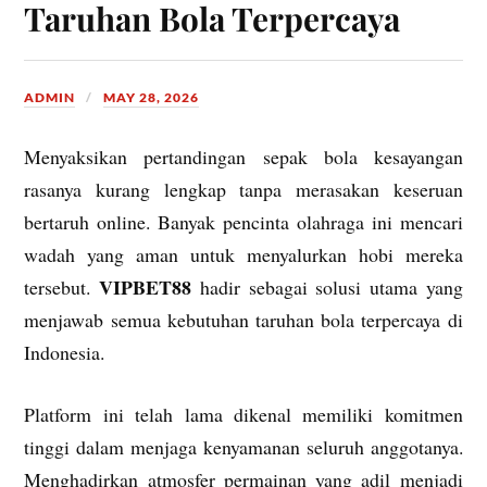
Taruhan Bola Terpercaya
ADMIN
MAY 28, 2026
Menyaksikan pertandingan sepak bola kesayangan
rasanya kurang lengkap tanpa merasakan keseruan
bertaruh online. Banyak pencinta olahraga ini mencari
wadah yang aman untuk menyalurkan hobi mereka
VIPBET88
tersebut.
hadir sebagai solusi utama yang
menjawab semua kebutuhan taruhan bola terpercaya di
Indonesia.
Platform ini telah lama dikenal memiliki komitmen
tinggi dalam menjaga kenyamanan seluruh anggotanya.
Menghadirkan atmosfer permainan yang adil menjadi