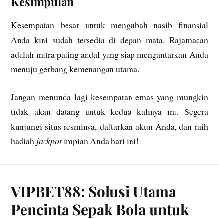
Kesimpulan
Kesempatan besar untuk mengubah nasib finansial
Anda kini sudah tersedia di depan mata. Rajamacan
adalah mitra paling andal yang siap mengantarkan Anda
menuju gerbang kemenangan utama.
Jangan menunda lagi kesempatan emas yang mungkin
tidak akan datang untuk kedua kalinya ini. Segera
kunjungi situs resminya, daftarkan akun Anda, dan raih
hadiah
jackpot
impian Anda hari ini!
VIPBET88: Solusi Utama
Pencinta Sepak Bola untuk