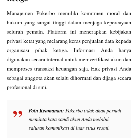
Manajemen Pokerbo memiliki komitmen moral dan
hukum yang sangat tinggi dalam menjaga kepercayaan
seluruh pemain. Platform ini menerapkan kebijakan
privasi ketat yang melarang keras penjualan data kepada
organisasi pihak ketiga. Informasi Anda hanya
digunakan secara internal untuk memverifikasi akun dan
memproses transaksi keuangan saja. Hak privasi Anda
sebagai anggota akan selalu dihormati dan dijaga secara
profesional di sini.
Poin Keamanan:
Pokerbo tidak akan pernah
meminta kata sandi akun Anda melalui
saluran komunikasi di luar situs resmi.