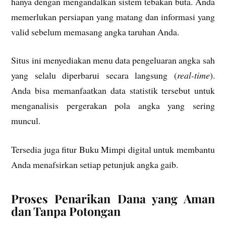
hanya dengan mengandalkan sistem tebakan buta. Anda
memerlukan persiapan yang matang dan informasi yang
valid sebelum memasang angka taruhan Anda.
Situs ini menyediakan menu data pengeluaran angka sah
yang selalu diperbarui secara langsung (
real-time
).
Anda bisa memanfaatkan data statistik tersebut untuk
menganalisis pergerakan pola angka yang sering
muncul.
Tersedia juga fitur Buku Mimpi digital untuk membantu
Anda menafsirkan setiap petunjuk angka gaib.
Proses Penarikan Dana yang Aman
dan Tanpa Potongan