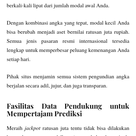
berkali-kali lipat dari jumlah modal awal Anda.
Dengan kombinasi angka yang tepat, modal kecil Anda
bisa berubah menjadi aset bernilai ratusan juta rupiah.
Semua jenis pasaran resmi internasional tersedia
lengkap untuk memperbesar peluang kemenangan Anda
setiap hari.
Pihak situs menjamin semua sistem pengundian angka
berjalan secara adil, jujur, dan juga transparan.
Fasilitas Data Pendukung untuk
Mempertajam Prediksi
Meraih
jackpot
ratusan juta tentu tidak bisa dilakukan