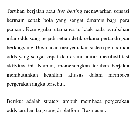
Taruhan berjalan atau
live betting
menawarkan sensasi
bermain sepak bola yang sangat dinamis bagi para
pemain. Keunggulan utamanya terletak pada perubahan
nilai odds yang terjadi setiap detik selama pertandingan
berlangsung. Bosmacan menyediakan sistem pembaruan
odds yang sangat cepat dan akurat untuk memfasilitasi
aktivitas ini. Namun, memenangkan taruhan berjalan
membutuhkan keahlian khusus dalam membaca
pergerakan angka tersebut.
Berikut adalah strategi ampuh membaca pergerakan
odds taruhan langsung di platform Bosmacan.