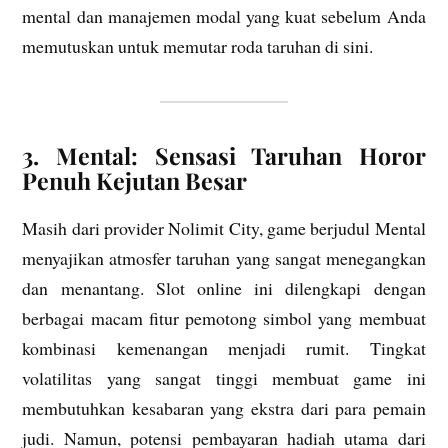
mental dan manajemen modal yang kuat sebelum Anda
memutuskan untuk memutar roda taruhan di sini.
3. Mental: Sensasi Taruhan Horor
Penuh Kejutan Besar
Masih dari provider Nolimit City, game berjudul Mental
menyajikan atmosfer taruhan yang sangat menegangkan
dan menantang. Slot online ini dilengkapi dengan
berbagai macam fitur pemotong simbol yang membuat
kombinasi kemenangan menjadi rumit. Tingkat
volatilitas yang sangat tinggi membuat game ini
membutuhkan kesabaran yang ekstra dari para pemain
judi. Namun, potensi pembayaran hadiah utama dari