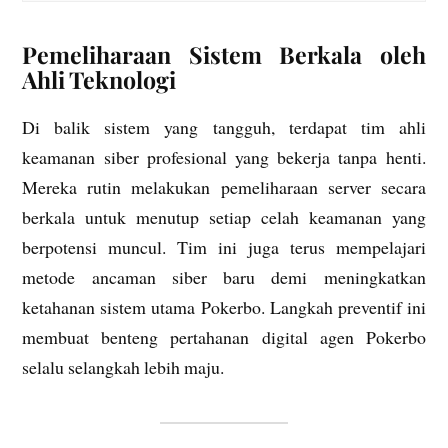
Pemeliharaan Sistem Berkala oleh
Ahli Teknologi
Di balik sistem yang tangguh, terdapat tim ahli
keamanan siber profesional yang bekerja tanpa henti.
Mereka rutin melakukan pemeliharaan server secara
berkala untuk menutup setiap celah keamanan yang
berpotensi muncul. Tim ini juga terus mempelajari
metode ancaman siber baru demi meningkatkan
ketahanan sistem utama Pokerbo. Langkah preventif ini
membuat benteng pertahanan digital agen Pokerbo
selalu selangkah lebih maju.