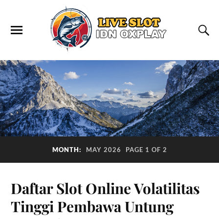
MONTH:
MAY 2026
PAGE 1 OF 2
Daftar Slot Online Volatilitas
Tinggi Pembawa Untung