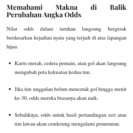
Memahami Makna di Balik
Perubahan Angka Odds
Nilai odds dalam taruhan langsung bergerak
berdasarkan kejadian nyata yang terjadi di atas lapangan
hijau.
Kartu merah, cedera pemain, atau gol akan langsung
mengubah peta kekuatan kedua tim.
Jika tim unggulan belum mencetak gol hingga menit
ke-30, odds mereka biasanya akan naik.
Sebaliknya, odds untuk hasil pertandingan seri atau
tim lawan akan cenderung mengalami penurunan.