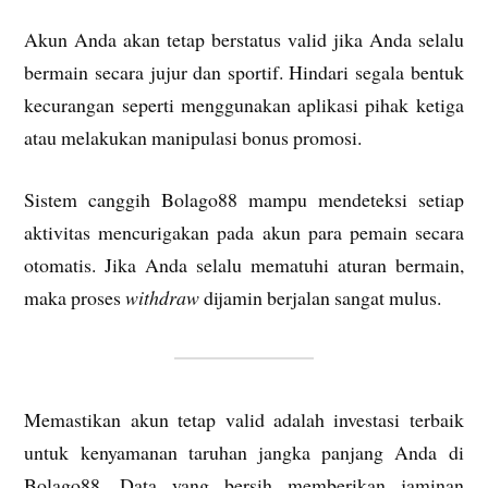
Akun Anda akan tetap berstatus valid jika Anda selalu
bermain secara jujur dan sportif. Hindari segala bentuk
kecurangan seperti menggunakan aplikasi pihak ketiga
atau melakukan manipulasi bonus promosi.
Sistem canggih Bolago88 mampu mendeteksi setiap
aktivitas mencurigakan pada akun para pemain secara
otomatis. Jika Anda selalu mematuhi aturan bermain,
maka proses
withdraw
dijamin berjalan sangat mulus.
Memastikan akun tetap valid adalah investasi terbaik
untuk kenyamanan taruhan jangka panjang Anda di
Bolago88. Data yang bersih memberikan jaminan