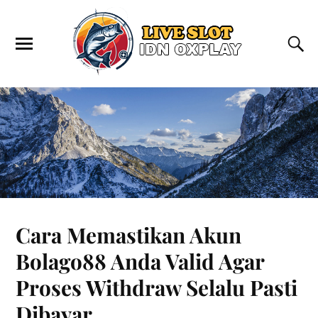
Cara Memastikan Akun
Bolago88 Anda Valid Agar
Proses Withdraw Selalu Pasti
Dibayar