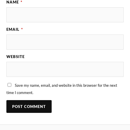
NAME
*
EMAIL
*
WEBSITE
Save my name, email, and website in this browser for the next
time I comment.