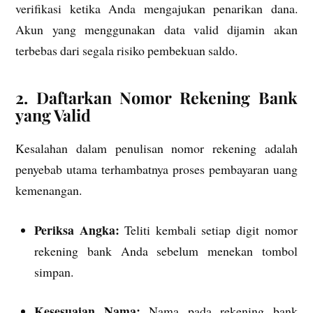
verifikasi ketika Anda mengajukan penarikan dana.
Akun yang menggunakan data valid dijamin akan
terbebas dari segala risiko pembekuan saldo.
2. Daftarkan Nomor Rekening Bank
yang Valid
Kesalahan dalam penulisan nomor rekening adalah
penyebab utama terhambatnya proses pembayaran uang
kemenangan.
Periksa Angka:
Teliti kembali setiap digit nomor
rekening bank Anda sebelum menekan tombol
simpan.
Kesesuaian Nama:
Nama pada rekening bank