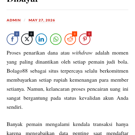
ADMIN
MAY 27, 2026
0
0
0
0
Proses penarikan dana atau
withdraw
adalah momen
yang paling dinantikan oleh setiap pemain judi bola.
Bolago88 sebagai situs terpercaya selalu berkomitmen
membayarkan setiap rupiah kemenangan para member
setianya. Namun, kelancaran proses pencairan uang ini
sangat bergantung pada status kevalidan akun Anda
sendiri.
Banyak pemain mengalami kendala transaksi hanya
karena mengabaikan data penting saat mendaftar