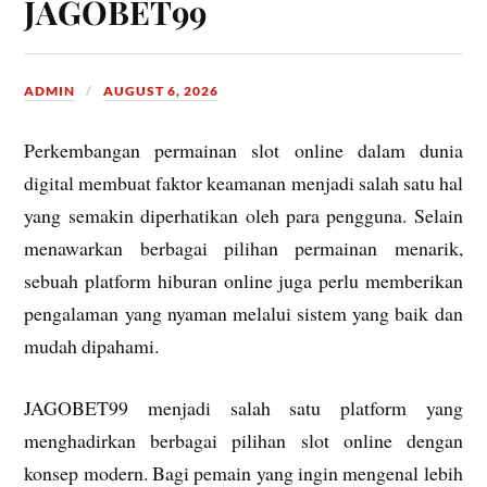
JAGOBET99
ADMIN
AUGUST 6, 2026
Perkembangan permainan slot online dalam dunia
digital membuat faktor keamanan menjadi salah satu hal
yang semakin diperhatikan oleh para pengguna. Selain
menawarkan berbagai pilihan permainan menarik,
sebuah platform hiburan online juga perlu memberikan
pengalaman yang nyaman melalui sistem yang baik dan
mudah dipahami.
JAGOBET99 menjadi salah satu platform yang
menghadirkan berbagai pilihan slot online dengan
konsep modern. Bagi pemain yang ingin mengenal lebih