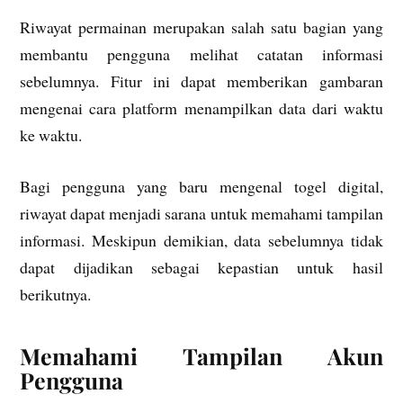
Riwayat permainan merupakan salah satu bagian yang
membantu pengguna melihat catatan informasi
sebelumnya. Fitur ini dapat memberikan gambaran
mengenai cara platform menampilkan data dari waktu
ke waktu.
Bagi pengguna yang baru mengenal togel digital,
riwayat dapat menjadi sarana untuk memahami tampilan
informasi. Meskipun demikian, data sebelumnya tidak
dapat dijadikan sebagai kepastian untuk hasil
berikutnya.
Memahami Tampilan Akun
Pengguna