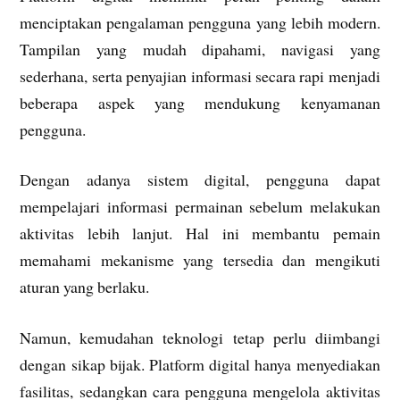
menciptakan pengalaman pengguna yang lebih modern.
Tampilan yang mudah dipahami, navigasi yang
sederhana, serta penyajian informasi secara rapi menjadi
beberapa aspek yang mendukung kenyamanan
pengguna.
Dengan adanya sistem digital, pengguna dapat
mempelajari informasi permainan sebelum melakukan
aktivitas lebih lanjut. Hal ini membantu pemain
memahami mekanisme yang tersedia dan mengikuti
aturan yang berlaku.
Namun, kemudahan teknologi tetap perlu diimbangi
dengan sikap bijak. Platform digital hanya menyediakan
fasilitas, sedangkan cara pengguna mengelola aktivitas