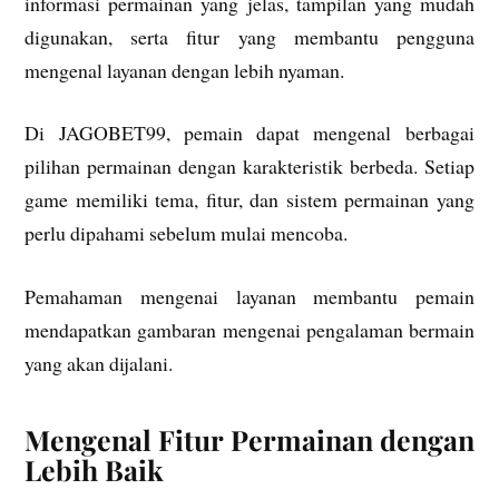
informasi permainan yang jelas, tampilan yang mudah
digunakan, serta fitur yang membantu pengguna
mengenal layanan dengan lebih nyaman.
Di JAGOBET99, pemain dapat mengenal berbagai
pilihan permainan dengan karakteristik berbeda. Setiap
game memiliki tema, fitur, dan sistem permainan yang
perlu dipahami sebelum mulai mencoba.
Pemahaman mengenai layanan membantu pemain
mendapatkan gambaran mengenai pengalaman bermain
yang akan dijalani.
Mengenal Fitur Permainan dengan
Lebih Baik