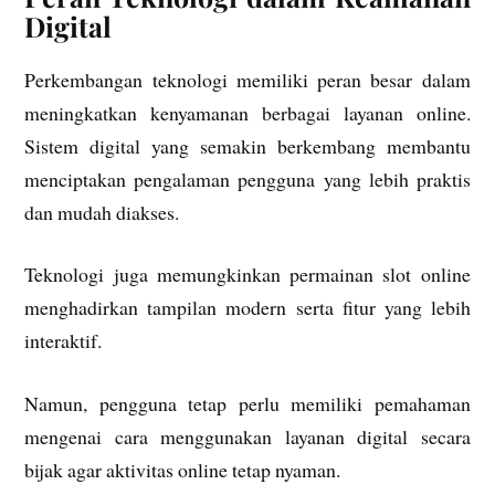
Digital
Perkembangan teknologi memiliki peran besar dalam
meningkatkan kenyamanan berbagai layanan online.
Sistem digital yang semakin berkembang membantu
menciptakan pengalaman pengguna yang lebih praktis
dan mudah diakses.
Teknologi juga memungkinkan permainan slot online
menghadirkan tampilan modern serta fitur yang lebih
interaktif.
Namun, pengguna tetap perlu memiliki pemahaman
mengenai cara menggunakan layanan digital secara
bijak agar aktivitas online tetap nyaman.