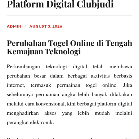
Platform Digital Clubjudi
ADMIN
AUGUST 3, 2026
Perubahan Togel Online di Tengah
Kemajuan Teknologi
Perkembangan teknologi digital telah membawa
perubahan besar dalam berbagai aktivitas berbasis
internet, termasuk permainan togel online. Jika
sebelumnya permainan angka lebih banyak dilakukan
melalui cara konvensional, kini berbagai platform digital
menghadirkan akses yang lebih mudah melalui
perangkat elektronik.