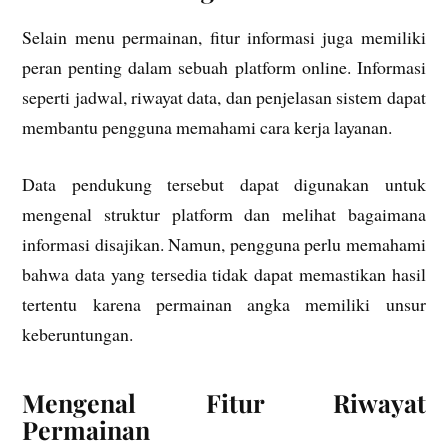
Selain menu permainan, fitur informasi juga memiliki
peran penting dalam sebuah platform online. Informasi
seperti jadwal, riwayat data, dan penjelasan sistem dapat
membantu pengguna memahami cara kerja layanan.
Data pendukung tersebut dapat digunakan untuk
mengenal struktur platform dan melihat bagaimana
informasi disajikan. Namun, pengguna perlu memahami
bahwa data yang tersedia tidak dapat memastikan hasil
tertentu karena permainan angka memiliki unsur
keberuntungan.
Mengenal Fitur Riwayat
Permainan