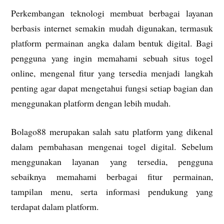
Perkembangan teknologi membuat berbagai layanan
berbasis internet semakin mudah digunakan, termasuk
platform permainan angka dalam bentuk digital. Bagi
pengguna yang ingin memahami sebuah situs togel
online, mengenal fitur yang tersedia menjadi langkah
penting agar dapat mengetahui fungsi setiap bagian dan
menggunakan platform dengan lebih mudah.
Bolago88 merupakan salah satu platform yang dikenal
dalam pembahasan mengenai togel digital. Sebelum
menggunakan layanan yang tersedia, pengguna
sebaiknya memahami berbagai fitur permainan,
tampilan menu, serta informasi pendukung yang
terdapat dalam platform.