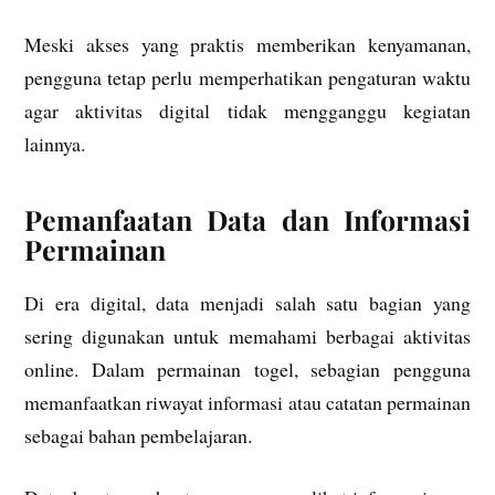
Meski akses yang praktis memberikan kenyamanan,
pengguna tetap perlu memperhatikan pengaturan waktu
agar aktivitas digital tidak mengganggu kegiatan
lainnya.
Pemanfaatan Data dan Informasi
Permainan
Di era digital, data menjadi salah satu bagian yang
sering digunakan untuk memahami berbagai aktivitas
online. Dalam permainan togel, sebagian pengguna
memanfaatkan riwayat informasi atau catatan permainan
sebagai bahan pembelajaran.