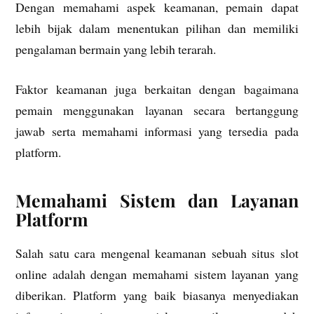
Dengan memahami aspek keamanan, pemain dapat
lebih bijak dalam menentukan pilihan dan memiliki
pengalaman bermain yang lebih terarah.
Faktor keamanan juga berkaitan dengan bagaimana
pemain menggunakan layanan secara bertanggung
jawab serta memahami informasi yang tersedia pada
platform.
Memahami Sistem dan Layanan
Platform
Salah satu cara mengenal keamanan sebuah situs slot
online adalah dengan memahami sistem layanan yang
diberikan. Platform yang baik biasanya menyediakan