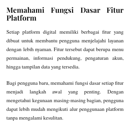
Memahami Fungsi Dasar Fitur
Platform
Setiap platform digital memiliki berbagai fitur yang
dibuat untuk membantu pengguna menjelajahi layanan
dengan lebih nyaman. Fitur tersebut dapat berupa menu
permainan, informasi pendukung, pengaturan akun,
hingga tampilan data yang tersedia.
Bagi pengguna baru, memahami fungsi dasar setiap fitur
menjadi langkah awal yang penting. Dengan
mengetahui kegunaan masing-masing bagian, pengguna
dapat lebih mudah mengikuti alur penggunaan platform
tanpa mengalami kesulitan.