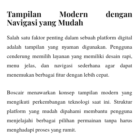
Tampilan Modern dengan
Navigasi yang Mudah
Salah satu faktor penting dalam sebuah platform digital
adalah tampilan yang nyaman digunakan. Pengguna
cenderung memilih layanan yang memiliki desain rapi,
menu jelas, dan navigasi sederhana agar dapat
menemukan berbagai fitur dengan lebih cepat.
Boscair menawarkan konsep tampilan modern yang
mengikuti perkembangan teknologi saat ini. Struktur
platform yang mudah dipahami membantu pengguna
menjelajahi berbagai pilihan permainan tanpa harus
menghadapi proses yang rumit.