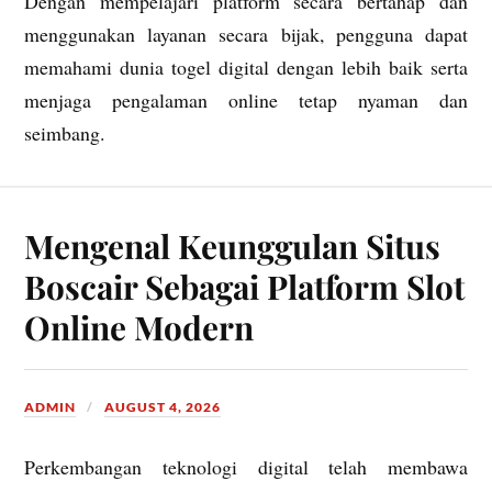
Dengan mempelajari platform secara bertahap dan
menggunakan layanan secara bijak, pengguna dapat
memahami dunia togel digital dengan lebih baik serta
menjaga pengalaman online tetap nyaman dan
seimbang.
Mengenal Keunggulan Situs
Boscair Sebagai Platform Slot
Online Modern
ADMIN
AUGUST 4, 2026
Perkembangan teknologi digital telah membawa