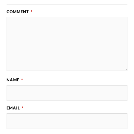
COMMENT
*
NAME
*
EMAIL
*