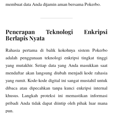
membuat data Anda dijamin aman bersama Pokerbo.
Penerapan Teknologi Enkripsi
Berlapis Nyata
Rahasia pertama di balik kokohnya sistem Pokerbo
adalah penggunaan teknologi enkripsi tingkat tinggi
yang mutakhir. Setiap data yang Anda masukkan saat
mendaftar akan langsung diubah menjadi kode rahasia
yang rumit. Kode-kode digital ini sangat mustahil untuk
dibaca atau dipecahkan tanpa kunci enkripsi internal
khusus. Langkah proteksi ini memastikan informasi
pribadi Anda tidak dapat diintip oleh pihak luar mana
pun.