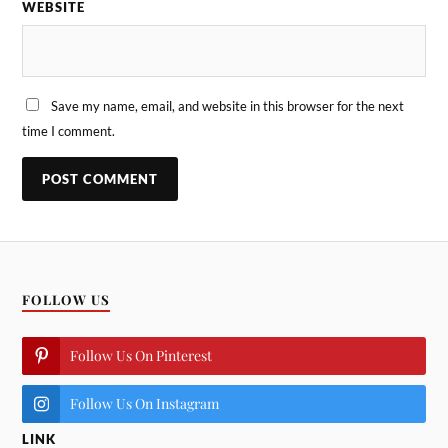
WEBSITE
Save my name, email, and website in this browser for the next
time I comment.
FOLLOW US
Follow Us On Pinterest
Follow Us On Instagram
LINK