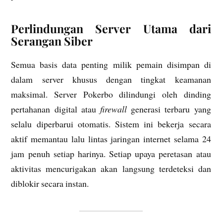
Perlindungan Server Utama dari
Serangan Siber
Semua basis data penting milik pemain disimpan di
dalam server khusus dengan tingkat keamanan
maksimal. Server Pokerbo dilindungi oleh dinding
pertahanan digital atau
firewall
generasi terbaru yang
selalu diperbarui otomatis. Sistem ini bekerja secara
aktif memantau lalu lintas jaringan internet selama 24
jam penuh setiap harinya. Setiap upaya peretasan atau
aktivitas mencurigakan akan langsung terdeteksi dan
diblokir secara instan.