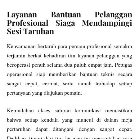
Layanan Bantuan Pelanggan
Profesional Siaga Mendampingi
Sesi Taruhan
Kenyamanan bertaruh para pemain profesional semakin
terjamin berkat kehadiran tim layanan pelanggan yang
beroperasi penuh selama dua puluh empat jam. Petugas
operasional siap memberikan bantuan teknis secara
sangat cepat, cermat, serta ramah terhadap setiap
pertanyaan yang diajukan pemain.
Kemudahan akses saluran komunikasi memastikan
bahwa setiap kendala yang muncul di dalam meja
pertaruhan dapat ditangani dengan sangat cepat.
Dedikasi tinggi dari tim layanan ini menciptakan rasa