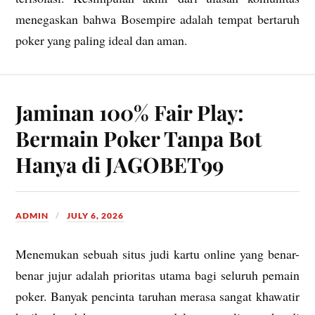
menegaskan bahwa Bosempire adalah tempat bertaruh
poker yang paling ideal dan aman.
Jaminan 100% Fair Play:
Bermain Poker Tanpa Bot
Hanya di JAGOBET99
ADMIN
JULY 6, 2026
Menemukan sebuah situs judi kartu online yang benar-
benar jujur adalah prioritas utama bagi seluruh pemain
poker. Banyak pencinta taruhan merasa sangat khawatir