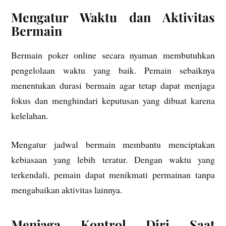
Mengatur Waktu dan Aktivitas
Bermain
Bermain poker online secara nyaman membutuhkan
pengelolaan waktu yang baik. Pemain sebaiknya
menentukan durasi bermain agar tetap dapat menjaga
fokus dan menghindari keputusan yang dibuat karena
kelelahan.
Mengatur jadwal bermain membantu menciptakan
kebiasaan yang lebih teratur. Dengan waktu yang
terkendali, pemain dapat menikmati permainan tanpa
mengabaikan aktivitas lainnya.
Menjaga Kontrol Diri Saat