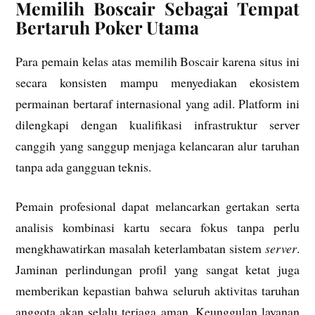
Memilih Boscair Sebagai Tempat
Bertaruh Poker Utama
Para pemain kelas atas memilih Boscair karena situs ini
secara konsisten mampu menyediakan ekosistem
permainan bertaraf internasional yang adil. Platform ini
dilengkapi dengan kualifikasi infrastruktur server
canggih yang sanggup menjaga kelancaran alur taruhan
tanpa ada gangguan teknis.
Pemain profesional dapat melancarkan gertakan serta
analisis kombinasi kartu secara fokus tanpa perlu
mengkhawatirkan masalah keterlambatan sistem
server
.
Jaminan perlindungan profil yang sangat ketat juga
memberikan kepastian bahwa seluruh aktivitas taruhan
anggota akan selalu terjaga aman. Keunggulan layanan