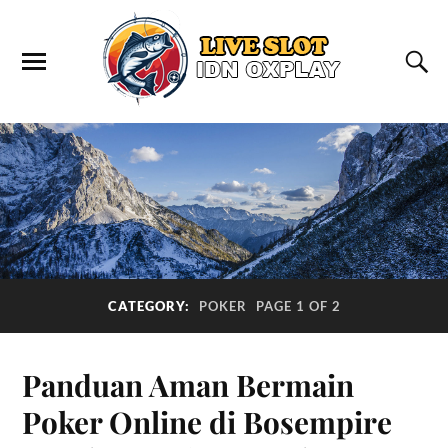
CATEGORY:
POKER
PAGE 1 OF 2
Panduan Aman Bermain
Poker Online di Bosempire