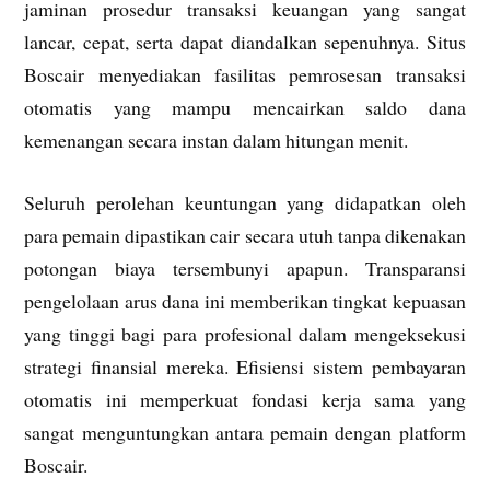
jaminan prosedur transaksi keuangan yang sangat
lancar, cepat, serta dapat diandalkan sepenuhnya. Situs
Boscair menyediakan fasilitas pemrosesan transaksi
otomatis yang mampu mencairkan saldo dana
kemenangan secara instan dalam hitungan menit.
Seluruh perolehan keuntungan yang didapatkan oleh
para pemain dipastikan cair secara utuh tanpa dikenakan
potongan biaya tersembunyi apapun. Transparansi
pengelolaan arus dana ini memberikan tingkat kepuasan
yang tinggi bagi para profesional dalam mengeksekusi
strategi finansial mereka. Efisiensi sistem pembayaran
otomatis ini memperkuat fondasi kerja sama yang
sangat menguntungkan antara pemain dengan platform
Boscair.