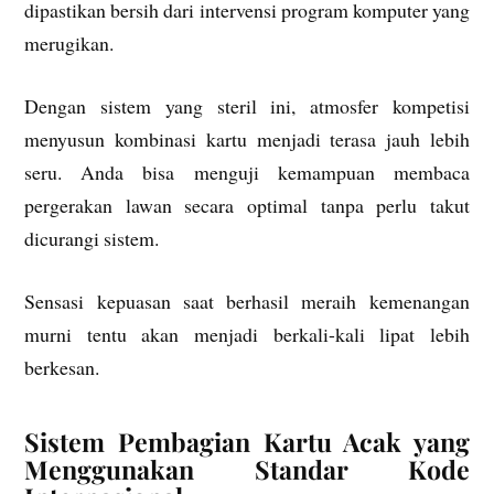
dipastikan bersih dari intervensi program komputer yang
merugikan.
Dengan sistem yang steril ini, atmosfer kompetisi
menyusun kombinasi kartu menjadi terasa jauh lebih
seru. Anda bisa menguji kemampuan membaca
pergerakan lawan secara optimal tanpa perlu takut
dicurangi sistem.
Sensasi kepuasan saat berhasil meraih kemenangan
murni tentu akan menjadi berkali-kali lipat lebih
berkesan.
Sistem Pembagian Kartu Acak yang
Menggunakan Standar Kode