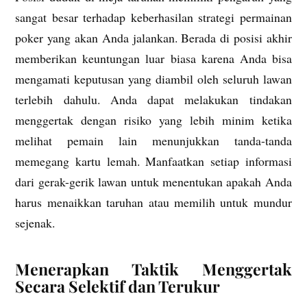
sangat besar terhadap keberhasilan strategi permainan
poker yang akan Anda jalankan. Berada di posisi akhir
memberikan keuntungan luar biasa karena Anda bisa
mengamati keputusan yang diambil oleh seluruh lawan
terlebih dahulu. Anda dapat melakukan tindakan
menggertak dengan risiko yang lebih minim ketika
melihat pemain lain menunjukkan tanda-tanda
memegang kartu lemah. Manfaatkan setiap informasi
dari gerak-gerik lawan untuk menentukan apakah Anda
harus menaikkan taruhan atau memilih untuk mundur
sejenak.
Menerapkan Taktik Menggertak
Secara Selektif dan Terukur