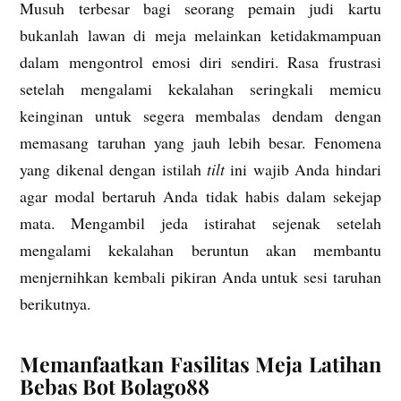
Musuh terbesar bagi seorang pemain judi kartu
bukanlah lawan di meja melainkan ketidakmampuan
dalam mengontrol emosi diri sendiri. Rasa frustrasi
setelah mengalami kekalahan seringkali memicu
keinginan untuk segera membalas dendam dengan
memasang taruhan yang jauh lebih besar. Fenomena
yang dikenal dengan istilah
tilt
ini wajib Anda hindari
agar modal bertaruh Anda tidak habis dalam sekejap
mata. Mengambil jeda istirahat sejenak setelah
mengalami kekalahan beruntun akan membantu
menjernihkan kembali pikiran Anda untuk sesi taruhan
berikutnya.
Memanfaatkan Fasilitas Meja Latihan
Bebas Bot Bolago88