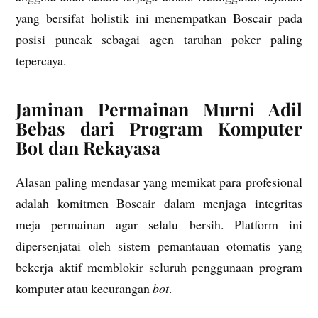
yang bersifat holistik ini menempatkan Boscair pada
posisi puncak sebagai agen taruhan poker paling
tepercaya.
Jaminan Permainan Murni Adil
Bebas dari Program Komputer
Bot dan Rekayasa
Alasan paling mendasar yang memikat para profesional
adalah komitmen Boscair dalam menjaga integritas
meja permainan agar selalu bersih. Platform ini
dipersenjatai oleh sistem pemantauan otomatis yang
bekerja aktif memblokir seluruh penggunaan program
komputer atau kecurangan
bot
.