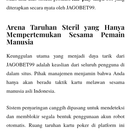
diterapkan secara nyata oleh JAGOBET99.
Arena Taruhan Steril yang Hanya
Mempertemukan Sesama Pemain
Manusia
Keunggulan utama yang menjadi daya tarik dari
JAGOBET99 adalah keaslian dari seluruh pengguna di
dalam situs. Pihak manajemen menjamin bahwa Anda
hanya akan beradu taktik kartu melawan sesama
manusia asli Indonesia.
Sistem penyaringan canggih dipasang untuk mendeteksi
dan memblokir segala bentuk penggunaan akun robot
otomatis. Ruang taruhan kartu poker di platform ini