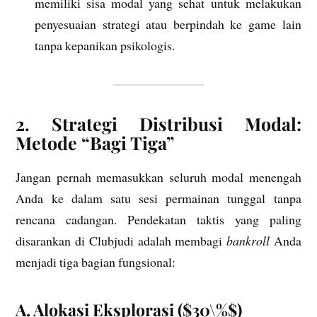
memiliki sisa modal yang sehat untuk melakukan
penyesuaian strategi atau berpindah ke game lain
tanpa kepanikan psikologis.
2. Strategi Distribusi Modal:
Metode “Bagi Tiga”
Jangan pernah memasukkan seluruh modal menengah
Anda ke dalam satu sesi permainan tunggal tanpa
rencana cadangan. Pendekatan taktis yang paling
disarankan di Clubjudi adalah membagi
bankroll
Anda
menjadi tiga bagian fungsional:
A. Alokasi Eksplorasi (
$30\%$
)