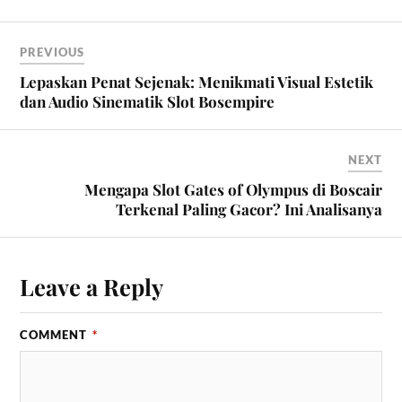
PREVIOUS
Lepaskan Penat Sejenak: Menikmati Visual Estetik
dan Audio Sinematik Slot Bosempire
NEXT
Mengapa Slot Gates of Olympus di Boscair
Terkenal Paling Gacor? Ini Analisanya
Leave a Reply
COMMENT
*