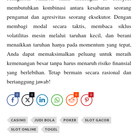
membutuhkan kombinasi antara kesabaran seorang
pengamat dan agresivitas seorang eksekutor. Dengan
membagi modal secara taktis, membaca siklus
volatilitas mesin melalui taruhan kecil, dan berani
menaikkan taruhan hanya pada momentum yang tepat,
Anda dapat memaksimalkan peluang untuk meraih
kemenangan besar tanpa harus menaruh risiko finansial
yang berlebihan. Tetap bermain secara rasional dan
bertanggung jawab!
0
0
0
0
CASINO
JUDI BOLA
POKER
SLOT GACOR
SLOT ONLINE
TOGEL