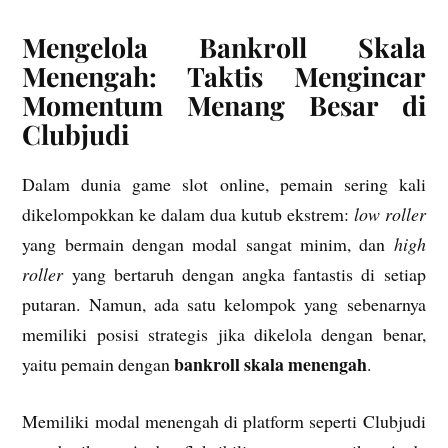
Mengelola Bankroll Skala
Menengah: Taktis Mengincar
Momentum Menang Besar di
Clubjudi
Dalam dunia game slot online, pemain sering kali
dikelompokkan ke dalam dua kutub ekstrem:
low roller
yang bermain dengan modal sangat minim, dan
high
roller
yang bertaruh dengan angka fantastis di setiap
putaran. Namun, ada satu kelompok yang sebenarnya
memiliki posisi strategis jika dikelola dengan benar,
bankroll skala menengah
yaitu pemain dengan
.
Memiliki modal menengah di platform seperti Clubjudi