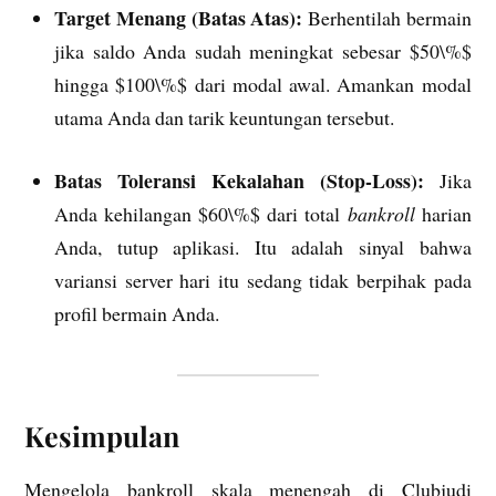
Target Menang (Batas Atas):
Berhentilah bermain
jika saldo Anda sudah meningkat sebesar
$50\%$
hingga
$100\%$
dari modal awal. Amankan modal
utama Anda dan tarik keuntungan tersebut.
Batas Toleransi Kekalahan (Stop-Loss):
Jika
Anda kehilangan
$60\%$
dari total
bankroll
harian
Anda, tutup aplikasi. Itu adalah sinyal bahwa
variansi server hari itu sedang tidak berpihak pada
profil bermain Anda.
Kesimpulan
Mengelola bankroll skala menengah di Clubjudi