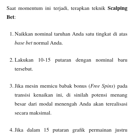
Scalping
Saat momentum ini terjadi, terapkan teknik
Bet
:
Naikkan nominal taruhan Anda satu tingkat di atas
base bet
normal Anda.
Lakukan 10-15 putaran dengan nominal baru
tersebut.
Jika mesin memicu babak bonus (
Free Spins
) pada
transisi kenaikan ini, di sinilah potensi menang
besar dari modal menengah Anda akan terealisasi
secara maksimal.
Jika dalam 15 putaran grafik permainan justru