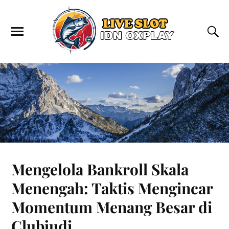
Mengelola Bankroll Skala
Menengah: Taktis Mengincar
Momentum Menang Besar di
Clubjudi