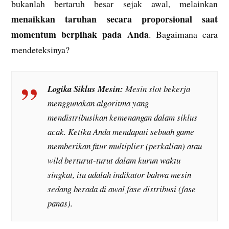
bukanlah bertaruh besar sejak awal, melainkan
menaikkan taruhan secara proporsional saat
momentum berpihak pada Anda
. Bagaimana cara
mendeteksinya?
Logika Siklus Mesin:
Mesin slot bekerja
menggunakan algoritma yang
mendistribusikan kemenangan dalam siklus
acak. Ketika Anda mendapati sebuah game
memberikan fitur
multiplier
(perkalian) atau
wild
berturut-turut dalam kurun waktu
singkat, itu adalah indikator bahwa mesin
sedang berada di awal fase distribusi (fase
panas).