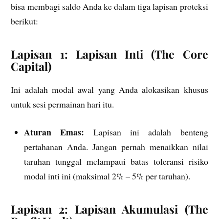
bisa membagi saldo Anda ke dalam tiga lapisan proteksi
berikut:
Lapisan 1: Lapisan Inti (The Core
Capital)
Ini adalah modal awal yang Anda alokasikan khusus
untuk sesi permainan hari itu.
Aturan Emas:
Lapisan ini adalah benteng
pertahanan Anda. Jangan pernah menaikkan nilai
taruhan tunggal melampaui batas toleransi risiko
modal inti ini (maksimal 2% – 5% per taruhan).
Lapisan 2: Lapisan Akumulasi (The