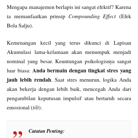
Mengapa manajemen berlapis ini sangat efektif? Karena
ia memanfaatkan prinsip
Compounding Effect
(Efek
Bola Salju).
Kemenangan kecil yang terus dikunci di Lapisan
Akumulasi lama-kelamaan akan menumpuk menjadi
nominal yang besar. Keuntungan psikologisnya sangat
Anda bermain dengan tingkat stres yang
luar biasa:
jauh lebih rendah
. Saat stres menurun, logika Anda
akan bekerja dengan lebih baik, mencegah Anda dari
pengambilan keputusan impulsif atau bertaruh secara
emosional (
tilt
).
Catatan Penting: