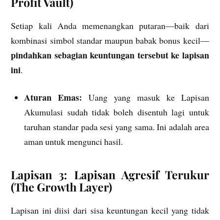
Profit Vault)
Setiap kali Anda memenangkan putaran—baik dari
kombinasi simbol standar maupun babak bonus kecil—
pindahkan sebagian keuntungan tersebut ke lapisan
ini
.
Aturan Emas:
Uang yang masuk ke Lapisan
Akumulasi sudah tidak boleh disentuh lagi untuk
taruhan standar pada sesi yang sama. Ini adalah area
aman untuk mengunci hasil.
Lapisan 3: Lapisan Agresif Terukur
(The Growth Layer)
Lapisan ini diisi dari sisa keuntungan kecil yang tidak