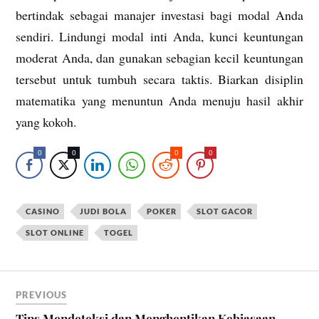
bertindak sebagai manajer investasi bagi modal Anda
sendiri. Lindungi modal inti Anda, kunci keuntungan
moderat Anda, dan gunakan sebagian kecil keuntungan
tersebut untuk tumbuh secara taktis. Biarkan disiplin
matematika yang menuntun Anda menuju hasil akhir
yang kokoh.
0
0
0
0
CASINO
JUDI BOLA
POKER
SLOT GACOR
SLOT ONLINE
TOGEL
PREVIOUS
Tips Mendeteksi dan Menghentikan Kebiasaan