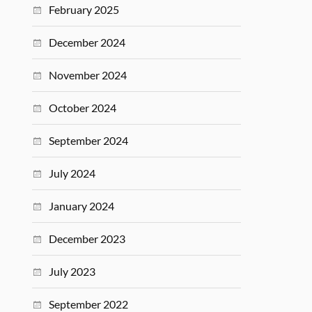
February 2025
December 2024
November 2024
October 2024
September 2024
July 2024
January 2024
December 2023
July 2023
September 2022