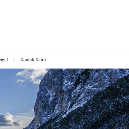
togel
Kontak Kami