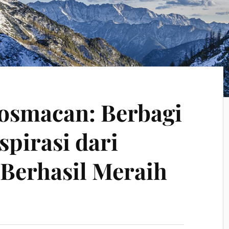
osmacan: Berbagi
spirasi dari
Berhasil Meraih