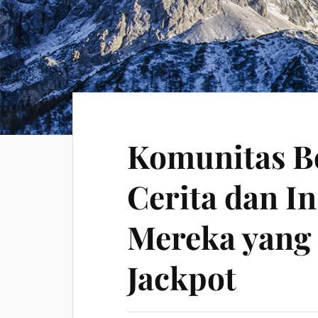
Komunitas B
Cerita dan In
Mereka yang 
Jackpot