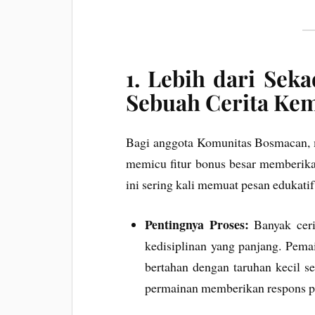
1. Lebih dari Seka
Sebuah Cerita Ke
Bagi anggota Komunitas Bosmacan, m
memicu fitur bonus besar memberika
ini sering kali memuat pesan edukat
Pentingnya Proses:
Banyak cer
kedisiplinan yang panjang. Pem
bertahan dengan taruhan kecil s
permainan memberikan respons po