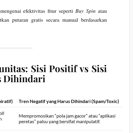
mengenai efektivitas fitur seperti
Buy Spin
atau
kan putaran gratis secara manual berdasarkan
itas: Sisi Positif vs Sisi
s Dihindari
iratif)
Tren Negatif yang Harus Dihindari (Spam/Toxic)
oll
Mempromosikan “pola jam gacor” atau “aplikasi
n
peretas” palsu yang bersifat manipulatif.