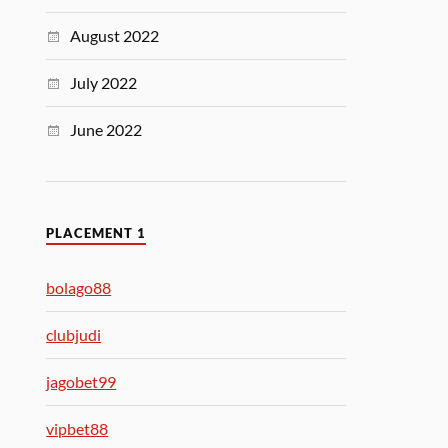
August 2022
July 2022
June 2022
PLACEMENT 1
bolago88
clubjudi
jagobet99
vipbet88