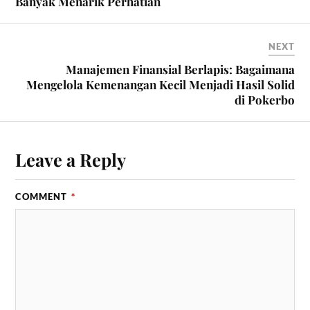
Banyak Menarik Perhatian
NEXT
Manajemen Finansial Berlapis: Bagaimana
Mengelola Kemenangan Kecil Menjadi Hasil Solid
di Pokerbo
Leave a Reply
COMMENT
*