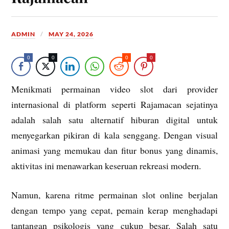
ADMIN
MAY 24, 2026
0
0
0
0
Menikmati permainan video slot dari provider
internasional di platform seperti Rajamacan sejatinya
adalah salah satu alternatif hiburan digital untuk
menyegarkan pikiran di kala senggang. Dengan visual
animasi yang memukau dan fitur bonus yang dinamis,
aktivitas ini menawarkan keseruan rekreasi modern.
Namun, karena ritme permainan slot online berjalan
dengan tempo yang cepat, pemain kerap menghadapi
tantangan psikologis yang cukup besar. Salah satu