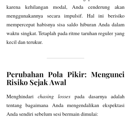
karena kehilangan modal, Anda cenderung akan
menggunakannya secara impulsif. Hal ini berisiko
mempercepat habisnya sisa saldo hiburan Anda dalam
waktu singkat. Tetaplah pada ritme taruhan reguler yang
kecil dan terukur.
Perubahan Pola Pikir: Mengunci
Risiko Sejak Awal
Menghindari
chasing losses
pada dasarnya adalah
tentang bagaimana Anda mengendalikan ekspektasi
Anda sendiri sebelum sesi bermain dimulai: