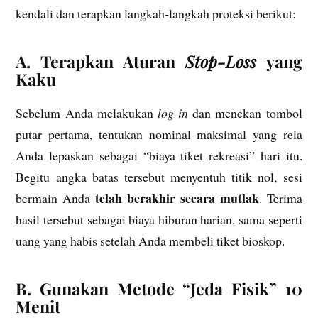
kendali dan terapkan langkah-langkah proteksi berikut:
A. Terapkan Aturan
Stop-Loss
yang
Kaku
Sebelum Anda melakukan
log in
dan menekan tombol
putar pertama, tentukan nominal maksimal yang rela
Anda lepaskan sebagai “biaya tiket rekreasi” hari itu.
Begitu angka batas tersebut menyentuh titik nol, sesi
telah berakhir secara mutlak
bermain Anda
. Terima
hasil tersebut sebagai biaya hiburan harian, sama seperti
uang yang habis setelah Anda membeli tiket bioskop.
B. Gunakan Metode “Jeda Fisik” 10
Menit