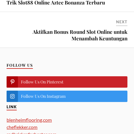
Trik Slot88 Online Aztec Bonanza Terbaru
NEXT
Aktifkan Bonus Round Slot Online untuk
Menambah Keuntungan
FOLLOW US
Follow Us On Pinterest
Follow Us On Instagram
LINK
blenheimflooring.com
cheflekker.com