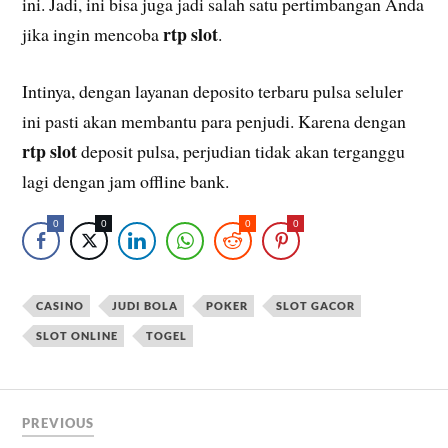
ini. Jadi, ini bisa juga jadi salah satu pertimbangan Anda
rtp slot
jika ingin mencoba
.
Intinya, dengan layanan deposito terbaru pulsa seluler
ini pasti akan membantu para penjudi. Karena dengan
rtp slot
deposit pulsa, perjudian tidak akan terganggu
lagi dengan jam offline bank.
0
0
0
0
CASINO
JUDI BOLA
POKER
SLOT GACOR
SLOT ONLINE
TOGEL
PREVIOUS