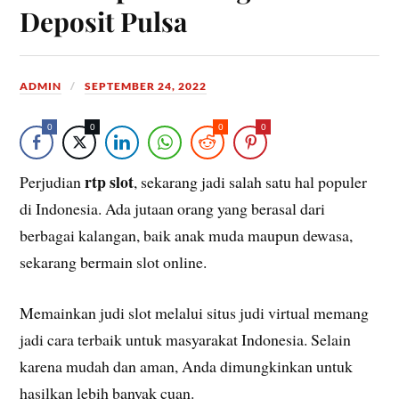
Deposit Pulsa
ADMIN
SEPTEMBER 24, 2022
0
0
0
0
rtp slot
Perjudian
, sekarang jadi salah satu hal populer
di Indonesia. Ada jutaan orang yang berasal dari
berbagai kalangan, baik anak muda maupun dewasa,
sekarang bermain slot online.
Memainkan judi slot melalui situs judi virtual memang
jadi cara terbaik untuk masyarakat Indonesia. Selain
karena mudah dan aman, Anda dimungkinkan untuk
hasilkan lebih banyak cuan.