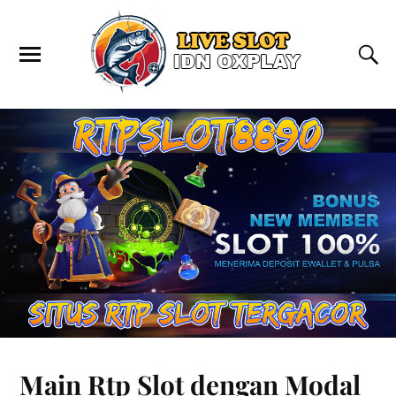
Main Rtp Slot dengan Modal