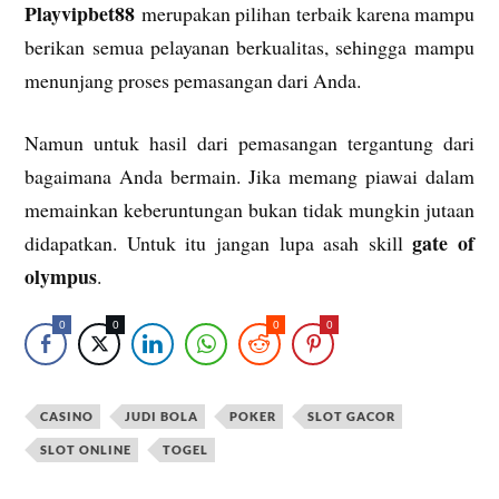
Playvipbet88
merupakan pilihan terbaik karena mampu
berikan semua pelayanan berkualitas, sehingga mampu
menunjang proses pemasangan dari Anda.
Namun untuk hasil dari pemasangan tergantung dari
bagaimana Anda bermain. Jika memang piawai dalam
memainkan keberuntungan bukan tidak mungkin jutaan
gate of
didapatkan. Untuk itu jangan lupa asah skill
olympus
.
0
0
0
0
CASINO
JUDI BOLA
POKER
SLOT GACOR
SLOT ONLINE
TOGEL