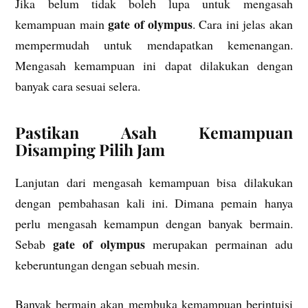
Jika belum tidak boleh lupa untuk mengasah
gate of olympus
kemampuan main
. Cara ini jelas akan
mempermudah untuk mendapatkan kemenangan.
Mengasah kemampuan ini dapat dilakukan dengan
banyak cara sesuai selera.
Pastikan Asah Kemampuan
Disamping Pilih Jam
Lanjutan dari mengasah kemampuan bisa dilakukan
dengan pembahasan kali ini. Dimana pemain hanya
perlu mengasah kemampun dengan banyak bermain.
gate of olympus
Sebab
merupakan permainan adu
keberuntungan dengan sebuah mesin.
Banyak bermain akan membuka kemampuan berintuisi