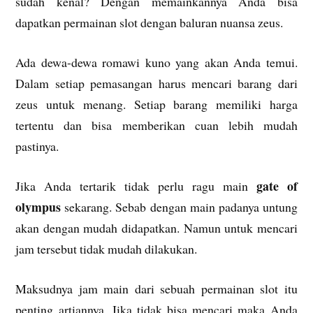
sudah kenal? Dengan memainkannya Anda bisa
dapatkan permainan slot dengan baluran nuansa zeus.
Ada dewa-dewa romawi kuno yang akan Anda temui.
Dalam setiap pemasangan harus mencari barang dari
zeus untuk menang. Setiap barang memiliki harga
tertentu dan bisa memberikan cuan lebih mudah
pastinya.
gate of
Jika Anda tertarik tidak perlu ragu main
olympus
sekarang. Sebab dengan main padanya untung
akan dengan mudah didapatkan. Namun untuk mencari
jam tersebut tidak mudah dilakukan.
Maksudnya jam main dari sebuah permainan slot itu
penting artiannya. Jika tidak bisa mencari maka Anda