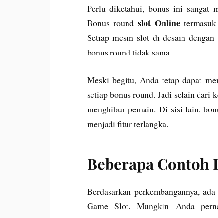
Perlu diketahui, bonus ini sangat
slot Online
Bonus round
termasuk 
Setiap mesin slot di desain dengan
bonus round tidak sama.
Meski begitu, Anda tetap dapat me
setiap bonus round. Jadi selain dari
menghibur pemain. Di sisi lain, bon
menjadi fitur terlangka.
Beberapa Contoh 
Berdasarkan perkembangannya, ada 
Game Slot. Mungkin Anda pernah