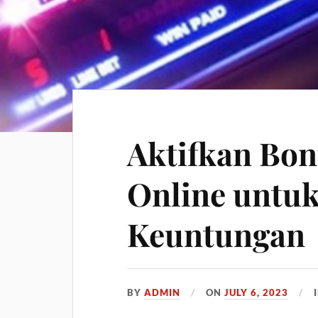
Aktifkan Bon
Online untu
Keuntungan
BY
ADMIN
ON
JULY 6, 2023