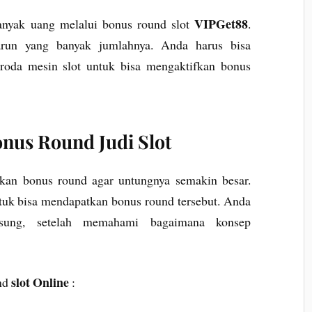
VIPGet88
anyak uang melalui bonus round slot
.
arun yang banyak jumlahnya. Anda harus bisa
roda mesin slot untuk bisa mengaktifkan bonus
nus Round Judi Slot
tkan bonus round agar untungnya semakin besar.
untuk bisa mendapatkan bonus round tersebut. Anda
gsung, setelah memahami bagaimana konsep
slot Online
und
: