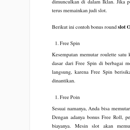
dimunculkan di dalam Iklan. Jika p
terus memainkan judi slot.
slot 
Berikut ini contoh bonus round
Free Spin
Kesempatan memutar roulette satu k
dasar dari Free Spin di berbagai 
langsung, karena Free Spin beris
dinantikan.
Free Poin
Sesuai namanya, Anda bisa memuta
Dengan adanya bonus Free Roll, pe
biayanya. Mesin slot akan memu