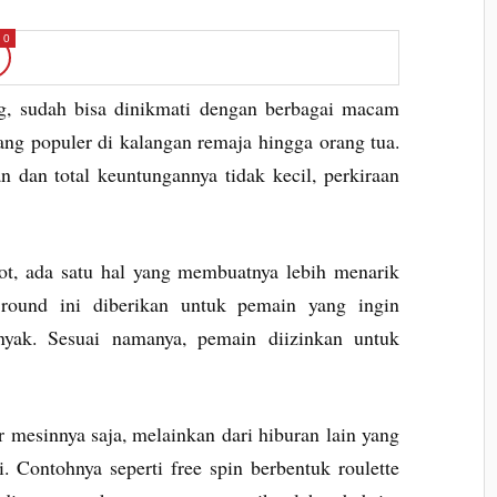
0
g, sudah bisa dinikmati dengan berbagai macam
 yang populer di kalangan remaja hingga orang tua.
n dan total keuntungannya tidak kecil, perkiraan
lot, ada satu hal yang membuatnya lebih menarik
round ini diberikan untuk pemain yang ingin
yak. Sesuai namanya, pemain diizinkan untuk
r mesinnya saja, melainkan dari hiburan lain yang
i. Contohnya seperti free spin berbentuk roulette