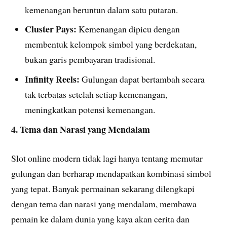
kemenangan beruntun dalam satu putaran.
Cluster Pays:
Kemenangan dipicu dengan
membentuk kelompok simbol yang berdekatan,
bukan garis pembayaran tradisional.
Infinity Reels:
Gulungan dapat bertambah secara
tak terbatas setelah setiap kemenangan,
meningkatkan potensi kemenangan.
4. Tema dan Narasi yang Mendalam
Slot online modern tidak lagi hanya tentang memutar
gulungan dan berharap mendapatkan kombinasi simbol
yang tepat. Banyak permainan sekarang dilengkapi
dengan tema dan narasi yang mendalam, membawa
pemain ke dalam dunia yang kaya akan cerita dan