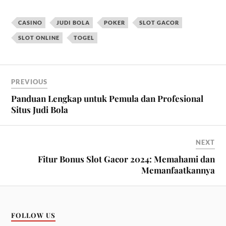
CASINO
JUDI BOLA
POKER
SLOT GACOR
SLOT ONLINE
TOGEL
PREVIOUS
Panduan Lengkap untuk Pemula dan Profesional
Situs Judi Bola
NEXT
Fitur Bonus Slot Gacor 2024: Memahami dan
Memanfaatkannya
FOLLOW US