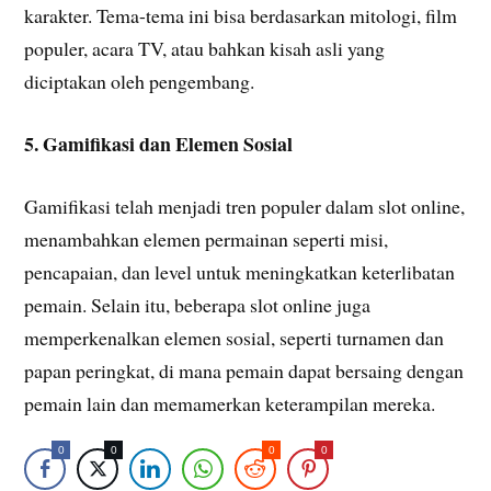
karakter. Tema-tema ini bisa berdasarkan mitologi, film
populer, acara TV, atau bahkan kisah asli yang
diciptakan oleh pengembang.
5. Gamifikasi dan Elemen Sosial
Gamifikasi telah menjadi tren populer dalam slot online,
menambahkan elemen permainan seperti misi,
pencapaian, dan level untuk meningkatkan keterlibatan
pemain. Selain itu, beberapa slot online juga
memperkenalkan elemen sosial, seperti turnamen dan
papan peringkat, di mana pemain dapat bersaing dengan
pemain lain dan memamerkan keterampilan mereka.
0
0
0
0