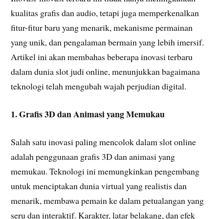
kualitas grafis dan audio, tetapi juga memperkenalkan
fitur-fitur baru yang menarik, mekanisme permainan
yang unik, dan pengalaman bermain yang lebih imersif.
Artikel ini akan membahas beberapa inovasi terbaru
dalam dunia slot judi online, menunjukkan bagaimana
teknologi telah mengubah wajah perjudian digital.
1. Grafis 3D dan Animasi yang Memukau
Salah satu inovasi paling mencolok dalam slot online
adalah penggunaan grafis 3D dan animasi yang
memukau. Teknologi ini memungkinkan pengembang
untuk menciptakan dunia virtual yang realistis dan
menarik, membawa pemain ke dalam petualangan yang
seru dan interaktif. Karakter, latar belakang, dan efek