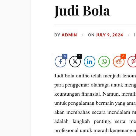
Judi Bola
BY
ADMIN
ON
JULY 9, 2024
0
0
0
Judi bola online telah menjadi feno
para penggemar olahraga untuk mengu
keuntungan finansial. Namun, memil
untuk pengalaman bermain yang aman
akan membahas secara mendalam men
adalah langkah penting, serta 
profesional untuk meraih kemenanga