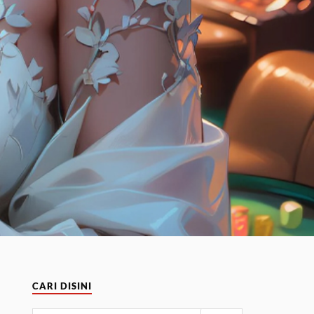
CARI DISINI