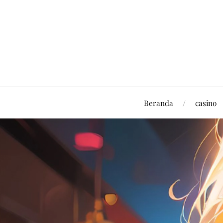
Beranda
casino