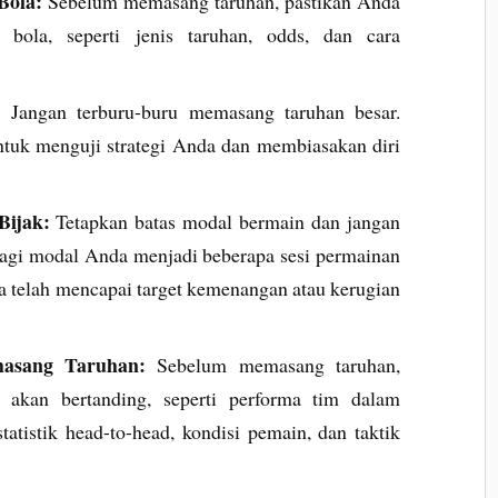
Bola:
Sebelum memasang taruhan, pastikan Anda
 bola, seperti jenis taruhan, odds, dan cara
:
Jangan terburu-buru memasang taruhan besar.
ntuk menguji strategi Anda dan membiasakan diri
Bijak:
Tetapkan batas modal bermain dan jangan
 Bagi modal Anda menjadi beberapa sesi permainan
a telah mencapai target kemenangan atau kerugian
asang Taruhan:
Sebelum memasang taruhan,
g akan bertanding, seperti performa tim dalam
statistik head-to-head, kondisi pemain, dan taktik