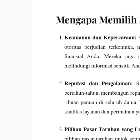
Mengapa Memilih S
Keamanan dan Kepercayaan:
S
otoritas perjudian terkemuka,
finansial Anda. Mereka juga 
melindungi informasi sensitif And
Reputasi dan Pengalaman:
Si
bertahun-tahun, membangun reput
ribuan pemain di seluruh dunia
kualitas layanan dan permainan ya
Pilihan Pasar Taruhan yang L
pilihan pasar taruhan untuk sem