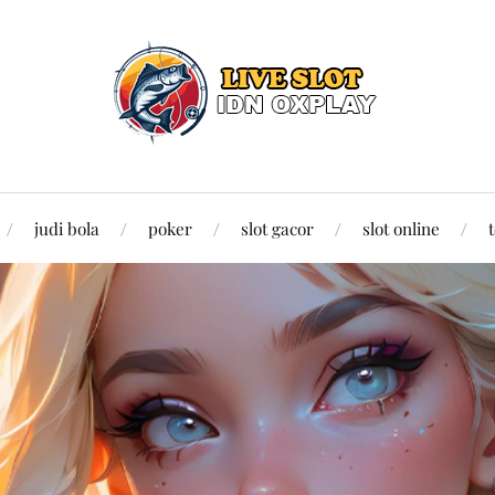
judi bola
poker
slot gacor
slot online