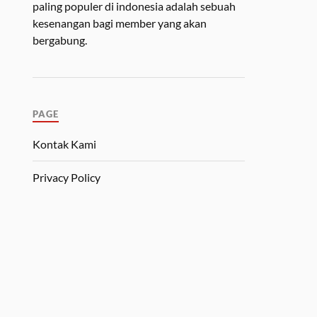
paling populer di indonesia adalah sebuah
kesenangan bagi member yang akan
bergabung.
PAGE
Kontak Kami
Privacy Policy