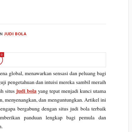
IN
JUDI BOLA
0
mena global, menawarkan sensasi dan peluang bagi
ji pengetahuan dan intuisi mereka sambil meraih
judi bola
ih situs
yang tepat menjadi kunci utama
, menyenangkan, dan menguntungkan. Artikel ini
gapa bergabung dengan situs judi bola terbaik
memberikan panduan lengkap bagi pemula dan
n.