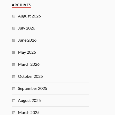
ARCHIVES
August 2026
July 2026
June 2026
May 2026
March 2026
October 2025
September 2025
August 2025
March 2025