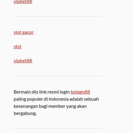
vipbet88
slot gacor
slot
vipbet88
Bermain dio link resmi login
bolago88
paling populer di indonesia adalah sebuah
kesenangan bagi member yang akan
bergabung.