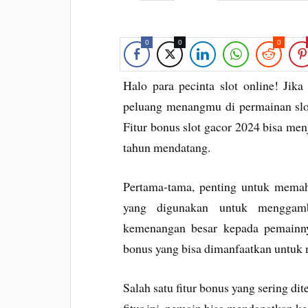
0
0
0
Halo para pecinta slot online! Ji
peluang menangmu di permainan slot
Fitur bonus slot gacor 2024 bisa me
tahun mendatang.
Pertama-tama, penting untuk memaham
yang digunakan untuk menggamb
kemenangan besar kepada pemainnya
bonus yang bisa dimanfaatkan untuk
Salah satu fitur bonus yang sering di
fitur ini, pemain bisa mendapatkan 