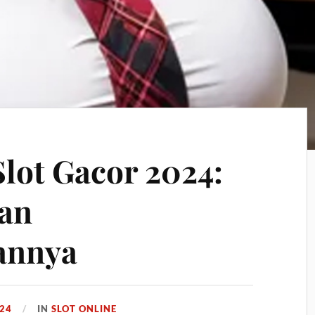
Slot Gacor 2024:
an
annya
024
IN
SLOT ONLINE