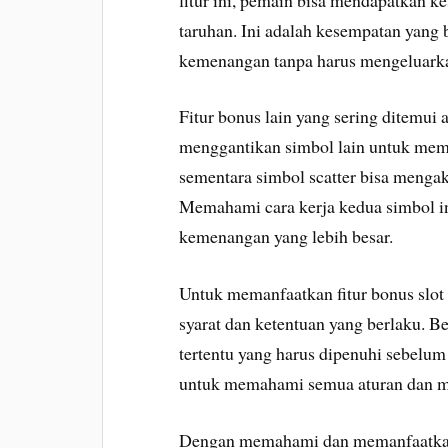
taruhan. Ini adalah kesempatan yan
kemenangan tanpa harus mengeluark
Fitur bonus lain yang sering ditemui 
menggantikan simbol lain untuk me
sementara simbol scatter bisa mengak
Memahami cara kerja kedua simbol i
kemenangan yang lebih besar.
Untuk memanfaatkan fitur bonus slot
syarat dan ketentuan yang berlaku. B
tertentu yang harus dipenuhi sebelu
untuk memahami semua aturan dan m
Dengan memahami dan memanfaatkan f