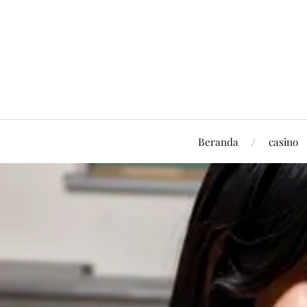
Beranda
casino