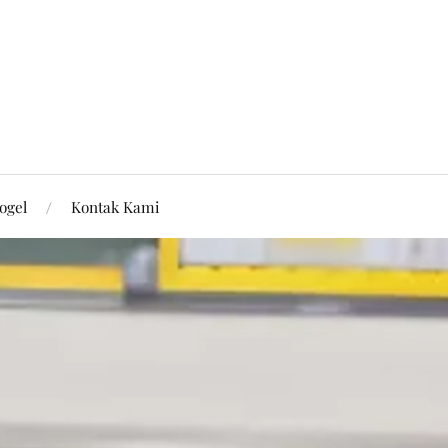
togel
Kontak Kami