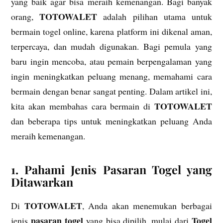
yang baik agar bisa meraih kemenangan. Bagi banyak
TOTOWALET
orang,
adalah pilihan utama untuk
bermain togel online, karena platform ini dikenal aman,
terpercaya, dan mudah digunakan. Bagi pemula yang
baru ingin mencoba, atau pemain berpengalaman yang
ingin meningkatkan peluang menang, memahami cara
bermain dengan benar sangat penting. Dalam artikel ini,
TOTOWALET
kita akan membahas cara bermain di
dan beberapa tips untuk meningkatkan peluang Anda
meraih kemenangan.
1.
Pahami Jenis Pasaran Togel yang
Ditawarkan
TOTOWALET
Di
, Anda akan menemukan berbagai
pasaran togel
Togel
jenis
yang bisa dipilih, mulai dari