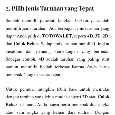
2.
Pilih Jenis Taruhan yang Tepat
Setelah memilih pasaran, langkah berikutnya adalah
memilih jenis taruhan. Ada berbagai jenis taruhan yang
TOTOWALET
4D
3D
2D
dapat Anda pilih di
, seperti
,
,
,
Colok Bebas
dan
. Setiap jenis taruhan memiliki tingkat
kesulitan dan peluang kemenangan yang berbeda.
4D
Sebagai contoh,
adalah taruhan yang paling sulit
namun memiliki hadiah terbesar karena Anda harus
menebak 4 angka secara tepat.
Untuk pemula, mungkin lebih baik untuk memulai
2D
Colok
dengan taruhan yang lebih mudah seperti
atau
Bebas
, di mana Anda hanya perlu menebak dua angka
atau satu angka yang keluar dari undian. Dengan