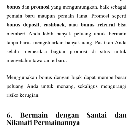
bonus
promosi
dan
yang menguntungkan, baik sebagai
pemain baru maupun pemain lama. Promosi seperti
bonus deposit
cashback
bonus referral
,
, atau
bisa
memberi Anda lebih banyak peluang untuk bermain
tanpa harus mengeluarkan banyak uang. Pastikan Anda
selalu memeriksa bagian promosi di situs untuk
mengetahui tawaran terbaru.
Menggunakan bonus dengan bijak dapat memperbesar
peluang Anda untuk menang, sekaligus mengurangi
risiko kerugian.
6.
Bermain dengan Santai dan
Nikmati Permainannya