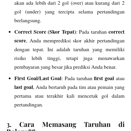
akan ada lebih dari 2 gol (over) atau kurang dari 2
gol (under) yang tercipta selama pertandingan
berlangsung.
Correct Score (Skor Tepat)
correct
: Pada taruhan
score
, Anda memprediksi skor akhir pertandingan
dengan tepat. Ini adalah taruhan yang memiliki
risiko lebih tinggi, tetapi juga menawarkan
pembayaran yang besar jika prediksi Anda benar.
First Goal/Last Goal
first goal
: Pada taruhan
atau
last goal
, Anda bertaruh pada tim atau pemain yang
pertama atau terakhir kali mencetak gol dalam
pertandingan.
3.
Cara Memasang Taruhan di