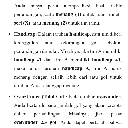
Anda hanya perlu memprediksi hasil akhir
menang (1)
pertandingan, yaitu
untuk tuan rumah,
seri (X)
menang (2)
, atau
untuk tim tamu.
Handicap
handicap
: Dalam taruhan
, satu tim diberi
keunggulan atau kekurangan gol sebelum
pertandingan dimulai. Misalnya, jika tim A memiliki
handicap -1
handicap +1
dan tim B memiliki
,
handicap A
maka untuk taruhan
, tim A harus
menang dengan selisih lebih dari satu gol untuk
taruhan Anda dianggap menang.
Over/Under (Total Gol)
over/under
: Pada taruhan
,
Anda bertaruh pada jumlah gol yang akan tercipta
dalam pertandingan. Misalnya, jika pasar
over/under 2.5 gol
, Anda dapat bertaruh bahwa