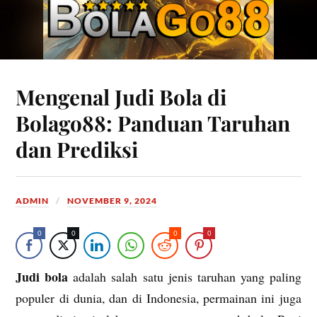
Mengenal Judi Bola di
Bolago88: Panduan Taruhan
dan Prediksi
ADMIN
NOVEMBER 9, 2024
0
0
0
0
Judi bola
adalah salah satu jenis taruhan yang paling
populer di dunia, dan di Indonesia, permainan ini juga