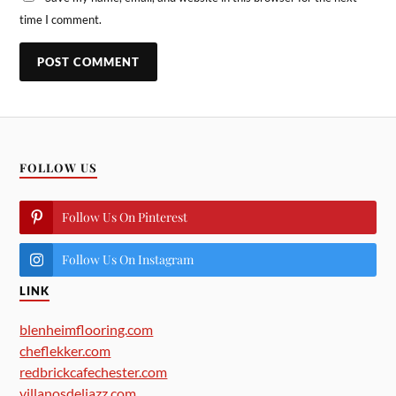
time I comment.
FOLLOW US
Follow Us On Pinterest
Follow Us On Instagram
LINK
blenheimflooring.com
cheflekker.com
redbrickcafechester.com
villanosdeljazz.com