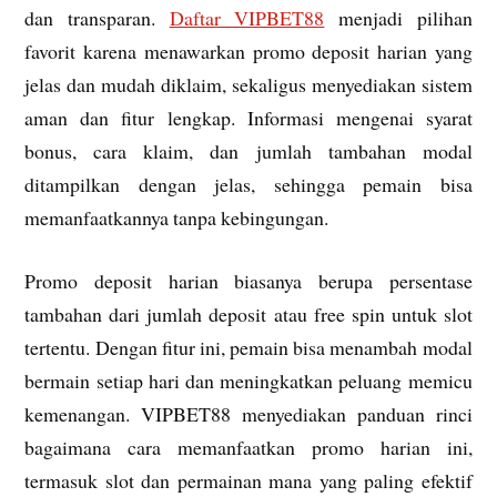
dan transparan.
Daftar VIPBET88
menjadi pilihan
favorit karena menawarkan promo deposit harian yang
jelas dan mudah diklaim, sekaligus menyediakan sistem
aman dan fitur lengkap. Informasi mengenai syarat
bonus, cara klaim, dan jumlah tambahan modal
ditampilkan dengan jelas, sehingga pemain bisa
memanfaatkannya tanpa kebingungan.
Promo deposit harian biasanya berupa persentase
tambahan dari jumlah deposit atau free spin untuk slot
tertentu. Dengan fitur ini, pemain bisa menambah modal
bermain setiap hari dan meningkatkan peluang memicu
kemenangan. VIPBET88 menyediakan panduan rinci
bagaimana cara memanfaatkan promo harian ini,
termasuk slot dan permainan mana yang paling efektif