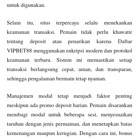
untuk digunakan.
Selain itu, situs terpercaya selalu menekankan
keamanan transaksi. Pemain tidak perlu khawatir
tentang deposit atau penarikan karena Daftar
VIPBET88 menggunakan enkripsi modern dan protokol
keamanan terbaru. Sistem ini memastikan setiap
transaksi berlangsung cepat, aman, dan transparan,
sehingga pengalaman bermain tetap nyaman.
Manajemen modal tetap menjadi faktor penting
meskipun ada promo deposit harian. Pemain disarankan
membagi modal untuk beberapa sesi, menyesuaikan
taruhan dengan jenis permainan, dan menetapkan batas
kemenangan maupun kerugian. Dengan cara ini, bonus