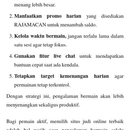
menang lebih besar.
Manfaatkan promo harian
yang disediakan
RAJAMACAN untuk menambah saldo.
Kelola waktu bermain,
jangan terlalu lama dalam
satu sesi agar tetap fokus.
Gunakan fitur live chat
untuk mendapatkan
bantuan cepat saat ada kendala.
Tetapkan target kemenangan harian
agar
permainan tetap terkontrol.
Dengan strategi ini, pengalaman bermain akan lebih
menyenangkan sekaligus produktif.
Bagi pemain aktif, memilih situs judi online terbaik
adalah hal wajib agar pengalaman bermain selalu