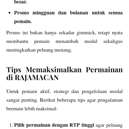
besar.
Promo mingguan dan bulanan untuk semua
pemain.
Promo ini bukan hanya sekadar gimmick, tetapi nyata
membantu pemain menambah modal sekaligus
meningkatkan peluang menang.
Tips Memaksimalkan Permainan
di RAJAMACAN
Untuk pemain aktif, strategi dan pengelolaan modal
sangat penting. Berikut beberapa tips agar pengalaman
bermain lebih maksimal:
Pilih permainan dengan RTP tinggi
agar peluang