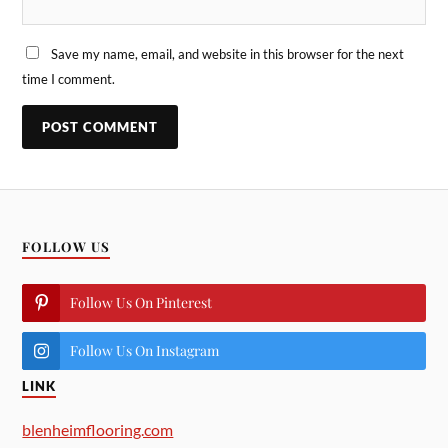
Save my name, email, and website in this browser for the next
time I comment.
FOLLOW US
Follow Us On Pinterest
Follow Us On Instagram
LINK
blenheimflooring.com