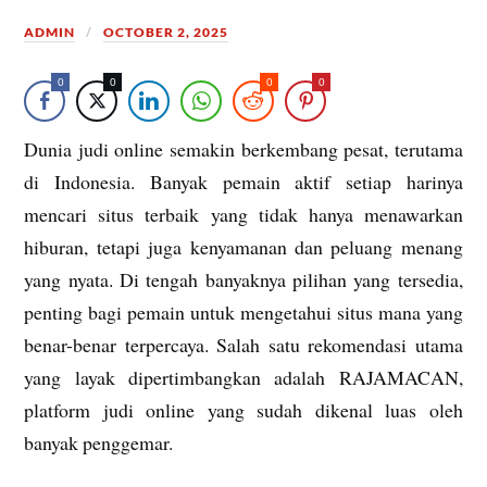
ADMIN
OCTOBER 2, 2025
0
0
0
0
Dunia judi online semakin berkembang pesat, terutama
di Indonesia. Banyak pemain aktif setiap harinya
mencari situs terbaik yang tidak hanya menawarkan
hiburan, tetapi juga kenyamanan dan peluang menang
yang nyata. Di tengah banyaknya pilihan yang tersedia,
penting bagi pemain untuk mengetahui situs mana yang
benar-benar terpercaya. Salah satu rekomendasi utama
yang layak dipertimbangkan adalah RAJAMACAN,
platform judi online yang sudah dikenal luas oleh
banyak penggemar.