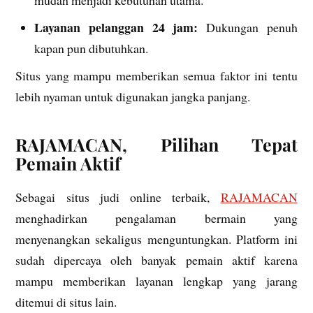
Layanan pelanggan 24 jam:
Dukungan penuh
kapan pun dibutuhkan.
Situs yang mampu memberikan semua faktor ini tentu
lebih nyaman untuk digunakan jangka panjang.
RAJAMACAN, Pilihan Tepat
Pemain Aktif
Sebagai situs judi online terbaik,
RAJAMACAN
menghadirkan pengalaman bermain yang
menyenangkan sekaligus menguntungkan. Platform ini
sudah dipercaya oleh banyak pemain aktif karena
mampu memberikan layanan lengkap yang jarang
ditemui di situs lain.