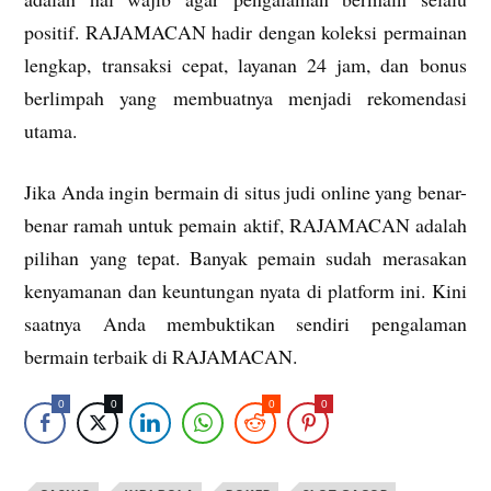
positif. RAJAMACAN hadir dengan koleksi permainan
lengkap, transaksi cepat, layanan 24 jam, dan bonus
berlimpah yang membuatnya menjadi rekomendasi
utama.
Jika Anda ingin bermain di situs judi online yang benar-
benar ramah untuk pemain aktif, RAJAMACAN adalah
pilihan yang tepat. Banyak pemain sudah merasakan
kenyamanan dan keuntungan nyata di platform ini. Kini
saatnya Anda membuktikan sendiri pengalaman
bermain terbaik di RAJAMACAN.
0
0
0
0