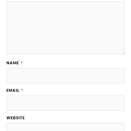
NAME
*
EMAIL
*
WEBSITE