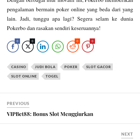
pengalaman bermain poker online yang beda dari yang
lain. Jadi, tunggu apa lagi? Segera selam ke dunia
Pokerbo dan rasakan sendiri keseruannya!
0
0
0
0
CASINO
JUDI BOLA
POKER
SLOT GACOR
SLOT ONLINE
TOGEL
PREVIOUS
VIPBet88: Bonus Slot Menggiurkan
NEXT