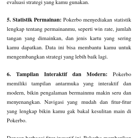
evaluasi strategi yang kamu gunakan.
5. Statistik Permainan:
Pokerbo menyediakan statistik
lengkap tentang permainanmu, seperti win rate, jumlah
tangan yang dimainkan, dan jenis kartu yang sering
kamu dapatkan. Data ini bisa membantu kamu untuk
mengembangkan strategi yang lebih baik lagi.
6. Tampilan Interaktif dan Modern:
Pokerbo
memiliki tampilan antarmuka yang interaktif dan
modern, bikin pengalaman bermainmu makin seru dan
menyenangkan. Navigasi yang mudah dan fitur-fitur
yang lengkap bikin kamu gak bakal kesulitan main di
Pokerbo.
Dengan berbagai fitur inovatif ini, Pokerbo memberikan