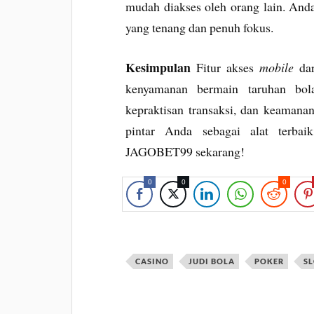
mudah diakses oleh orang lain. And
yang tenang dan penuh fokus.
Kesimpulan
Fitur akses
mobile
dar
kenyamanan bermain taruhan bola
kepraktisan transaksi, dan keamanan
pintar Anda sebagai alat terba
JAGOBET99 sekarang!
0
0
0
CASINO
JUDI BOLA
POKER
S