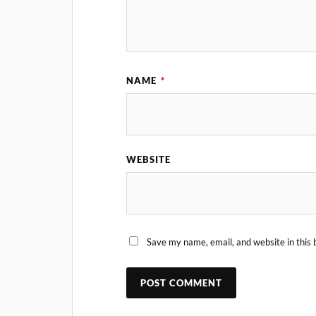
NAME
*
WEBSITE
Save my name, email, and website in this 