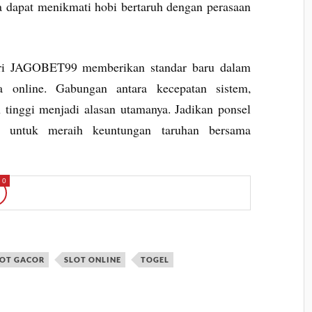
a dapat menikmati hobi bertaruh dengan perasaan
i JAGOBET99 memberikan standar baru dalam
 online. Gabungan antara kecepatan sistem,
 tinggi menjadi alasan utamanya. Jadikan ponsel
ik untuk meraih keuntungan taruhan bersama
0
LOT GACOR
SLOT ONLINE
TOGEL