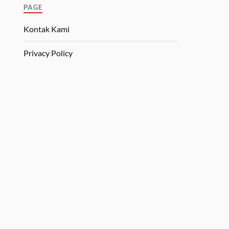
PAGE
Kontak Kami
Privacy Policy