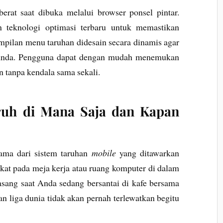
berat saat dibuka melalui browser ponsel pintar.
eknologi optimasi terbaru untuk memastikan
ampilan menu taruhan didesain secara dinamis agar
l Anda. Pengguna dapat dengan mudah menemukan
n tanpa kendala sama sekali.
ruh di Mana Saja dan Kapan
tama dari sistem taruhan
mobile
yang ditawarkan
rikat pada meja kerja atau ruang komputer di dalam
asang saat Anda sedang bersantai di kafe bersama
n liga dunia tidak akan pernah terlewatkan begitu