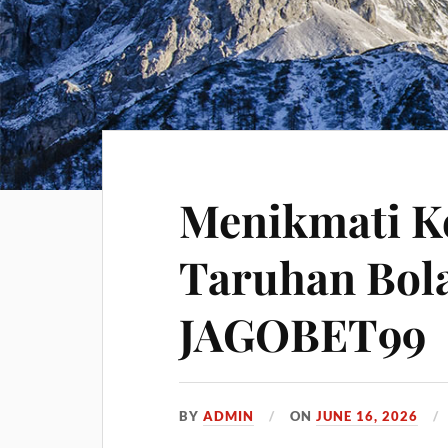
Menikmati K
Taruhan Bola
JAGOBET99
BY
ADMIN
ON
JUNE 16, 2026