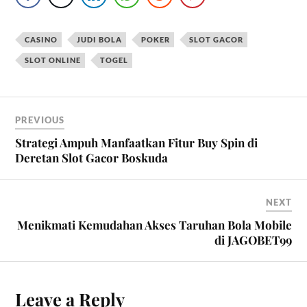
CASINO
JUDI BOLA
POKER
SLOT GACOR
SLOT ONLINE
TOGEL
PREVIOUS
Strategi Ampuh Manfaatkan Fitur Buy Spin di
Deretan Slot Gacor Boskuda
NEXT
Menikmati Kemudahan Akses Taruhan Bola Mobile
di JAGOBET99
Leave a Reply