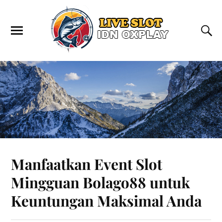
Manfaatkan Event Slot
Mingguan Bolago88 untuk
Keuntungan Maksimal Anda