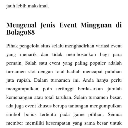
jauh lebih maksimal.
Mengenal Jenis Event Mingguan di
Bolago88
Pihak pengelola situs selalu menghadirkan variasi event
yang menarik dan tidak membosankan bagi para
pemain. Salah satu event yang paling populer adalah
turnamen slot dengan total hadiah mencapai puluhan
juta rupiah. Dalam turnamen ini, Anda hanya perlu
mengumpulkan poin tertinggi berdasarkan jumlah
kemenangan atau total taruhan. Selain turnamen besar,
ada juga event khusus berupa tantangan mengumpulkan
simbol bonus tertentu pada game pilihan. Semua
member memiliki kesempatan yang sama besar untuk