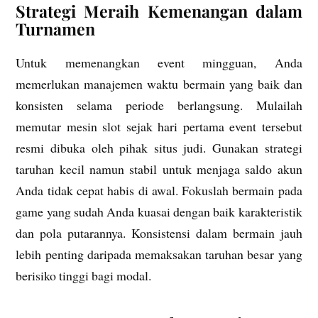
Strategi Meraih Kemenangan dalam
Turnamen
Untuk memenangkan event mingguan, Anda
memerlukan manajemen waktu bermain yang baik dan
konsisten selama periode berlangsung. Mulailah
memutar mesin slot sejak hari pertama event tersebut
resmi dibuka oleh pihak situs judi. Gunakan strategi
taruhan kecil namun stabil untuk menjaga saldo akun
Anda tidak cepat habis di awal. Fokuslah bermain pada
game yang sudah Anda kuasai dengan baik karakteristik
dan pola putarannya. Konsistensi dalam bermain jauh
lebih penting daripada memaksakan taruhan besar yang
berisiko tinggi bagi modal.