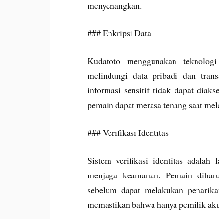
menyenangkan.
### Enkripsi Data
Kudatoto menggunakan teknologi
melindungi data pribadi dan tran
informasi sensitif tidak dapat diak
pemain dapat merasa tenang saat mel
### Verifikasi Identitas
Sistem verifikasi identitas adalah
menjaga keamanan. Pemain diharu
sebelum dapat melakukan penarika
memastikan bahwa hanya pemilik aku