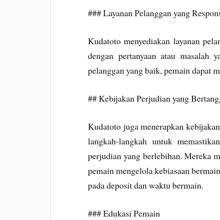
### Layanan Pelanggan yang Respons
Kudatoto menyediakan layanan pela
dengan pertanyaan atau masalah 
pelanggan yang baik, pemain dapat m
## Kebijakan Perjudian yang Bertan
Kudatoto juga menerapkan kebijakan
langkah-langkah untuk memastikan
perjudian yang berlebihan. Mereka 
pemain mengelola kebiasaan bermain
pada deposit dan waktu bermain.
### Edukasi Pemain