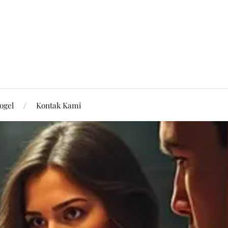
togel
Kontak Kami