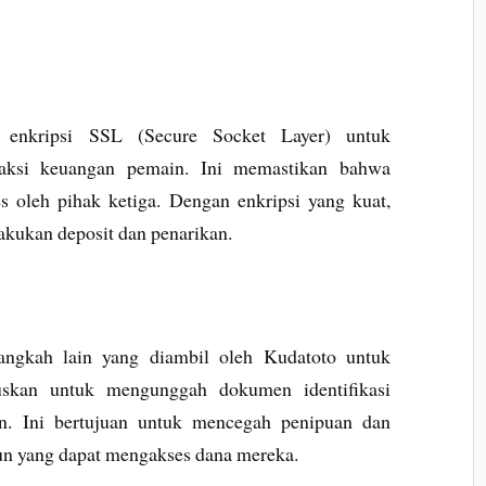
 enkripsi SSL (Secure Socket Layer) untuk
saksi keuangan pemain. Ini memastikan bahwa
ses oleh pihak ketiga. Dengan enkripsi yang kuat,
akukan deposit dan penarikan.
 langkah lain yang diambil oleh Kudatoto untuk
skan untuk mengunggah dokumen identifikasi
n. Ini bertujuan untuk mencegah penipuan dan
n yang dapat mengakses dana mereka.