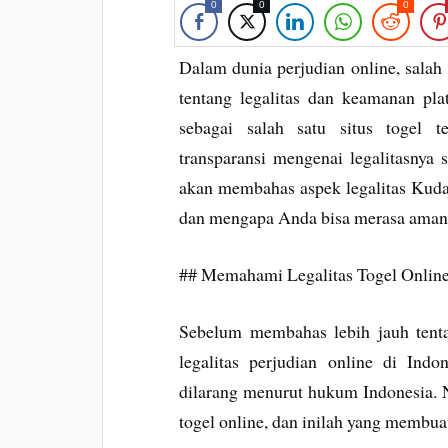
0
0
0
Dalam dunia perjudian online, salah
tentang legalitas dan keamanan pla
sebagai salah satu situs togel 
transparansi mengenai legalitasnya 
akan membahas aspek legalitas Kuda
dan mengapa Anda bisa merasa aman s
## Memahami Legalitas Togel Online
Sebelum membahas lebih jauh ten
legalitas perjudian online di Indo
dilarang menurut hukum Indonesia. N
togel online, dan inilah yang membuat