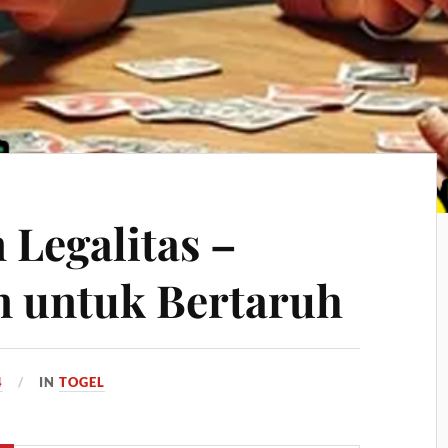
 Legalitas –
 untuk Bertaruh
4
IN
TOGEL