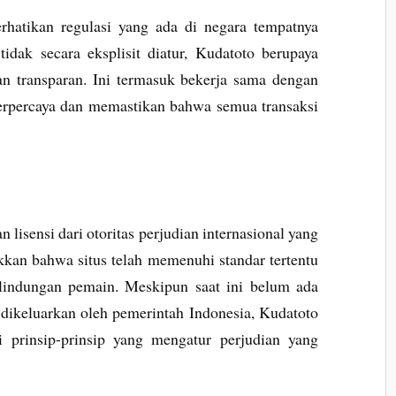
hatikan regulasi yang ada di negara tempatnya
tidak secara eksplisit diatur, Kudatoto berupaya
dan transparan. Ini termasuk bekerja sama dengan
erpercaya dan memastikan bahwa semua transaksi
lisensi dari otoritas perjudian internasional yang
ukkan bahwa situs telah memenuhi standar tertentu
rlindungan pemain. Meskipun saat ini belum ada
s dikeluarkan oleh pemerintah Indonesia, Kudatoto
 prinsip-prinsip yang mengatur perjudian yang