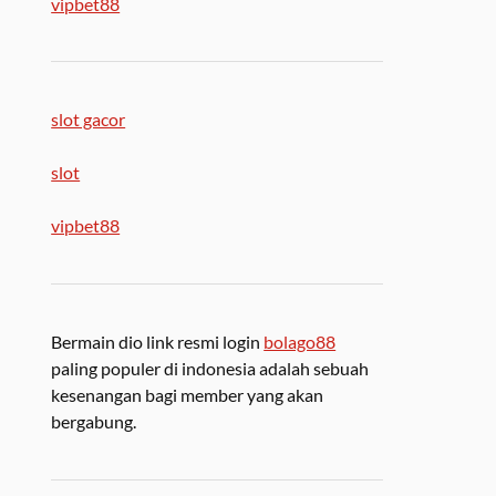
vipbet88
slot gacor
slot
vipbet88
Bermain dio link resmi login
bolago88
paling populer di indonesia adalah sebuah
kesenangan bagi member yang akan
bergabung.