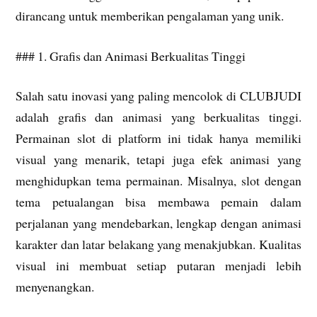
dirancang untuk memberikan pengalaman yang unik.
### 1. Grafis dan Animasi Berkualitas Tinggi
Salah satu inovasi yang paling mencolok di CLUBJUDI
adalah grafis dan animasi yang berkualitas tinggi.
Permainan slot di platform ini tidak hanya memiliki
visual yang menarik, tetapi juga efek animasi yang
menghidupkan tema permainan. Misalnya, slot dengan
tema petualangan bisa membawa pemain dalam
perjalanan yang mendebarkan, lengkap dengan animasi
karakter dan latar belakang yang menakjubkan. Kualitas
visual ini membuat setiap putaran menjadi lebih
menyenangkan.