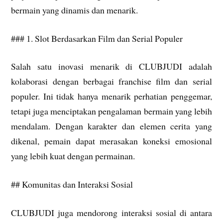
bermain yang dinamis dan menarik.
### 1. Slot Berdasarkan Film dan Serial Populer
Salah satu inovasi menarik di CLUBJUDI adalah
kolaborasi dengan berbagai franchise film dan serial
populer. Ini tidak hanya menarik perhatian penggemar,
tetapi juga menciptakan pengalaman bermain yang lebih
mendalam. Dengan karakter dan elemen cerita yang
dikenal, pemain dapat merasakan koneksi emosional
yang lebih kuat dengan permainan.
## Komunitas dan Interaksi Sosial
CLUBJUDI juga mendorong interaksi sosial di antara