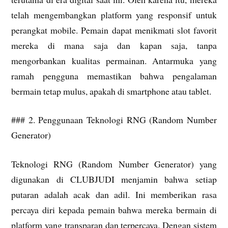
telah mengembangkan platform yang responsif untuk
perangkat mobile. Pemain dapat menikmati slot favorit
mereka di mana saja dan kapan saja, tanpa
mengorbankan kualitas permainan. Antarmuka yang
ramah pengguna memastikan bahwa pengalaman
bermain tetap mulus, apakah di smartphone atau tablet.
### 2. Penggunaan Teknologi RNG (Random Number
Generator)
Teknologi RNG (Random Number Generator) yang
digunakan di CLUBJUDI menjamin bahwa setiap
putaran adalah acak dan adil. Ini memberikan rasa
percaya diri kepada pemain bahwa mereka bermain di
platform yang transparan dan terpercaya. Dengan sistem