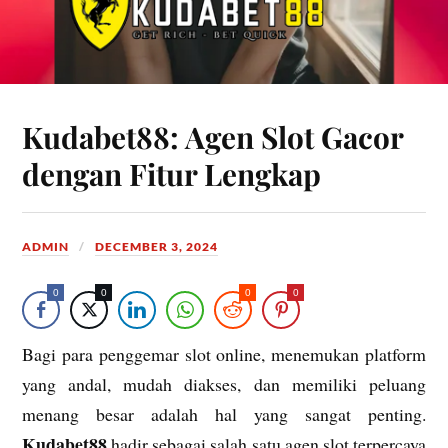
Kudabet88: Agen Slot Gacor
dengan Fitur Lengkap
ADMIN
DECEMBER 3, 2024
0
0
0
0
Bagi para penggemar slot online, menemukan platform
yang andal, mudah diakses, dan memiliki peluang
menang besar adalah hal yang sangat penting.
Kudabet88
hadir sebagai salah satu agen slot terpercaya