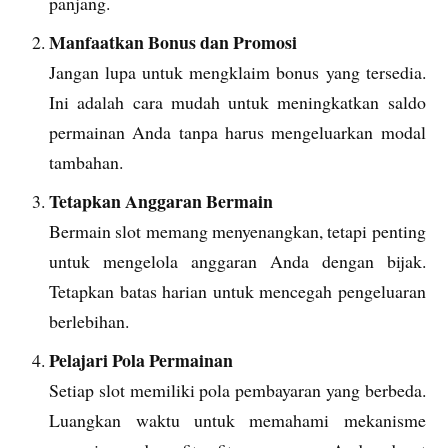
panjang.
Manfaatkan Bonus dan Promosi
Jangan lupa untuk mengklaim bonus yang tersedia.
Ini adalah cara mudah untuk meningkatkan saldo
permainan Anda tanpa harus mengeluarkan modal
tambahan.
Tetapkan Anggaran Bermain
Bermain slot memang menyenangkan, tetapi penting
untuk mengelola anggaran Anda dengan bijak.
Tetapkan batas harian untuk mencegah pengeluaran
berlebihan.
Pelajari Pola Permainan
Setiap slot memiliki pola pembayaran yang berbeda.
Luangkan waktu untuk memahami mekanisme