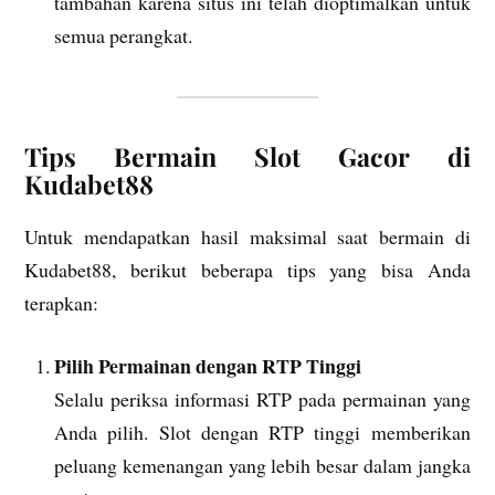
tambahan karena situs ini telah dioptimalkan untuk
semua perangkat.
Tips Bermain Slot Gacor di
Kudabet88
Untuk mendapatkan hasil maksimal saat bermain di
Kudabet88, berikut beberapa tips yang bisa Anda
terapkan:
Pilih Permainan dengan RTP Tinggi
Selalu periksa informasi RTP pada permainan yang
Anda pilih. Slot dengan RTP tinggi memberikan
peluang kemenangan yang lebih besar dalam jangka