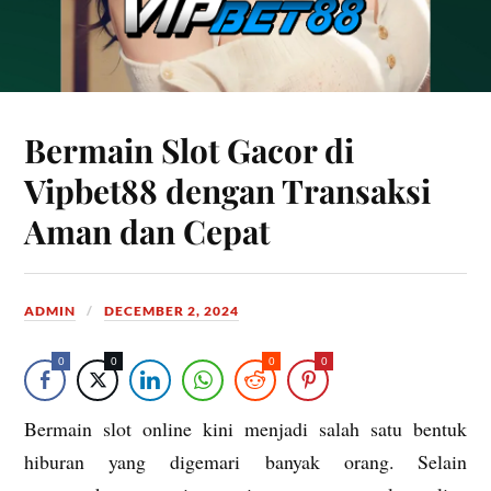
Bermain Slot Gacor di
Vipbet88 dengan Transaksi
Aman dan Cepat
ADMIN
DECEMBER 2, 2024
0
0
0
0
Bermain slot online kini menjadi salah satu bentuk
hiburan yang digemari banyak orang. Selain