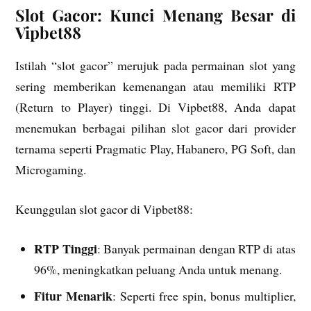
Slot Gacor: Kunci Menang Besar di
Vipbet88
Istilah “slot gacor” merujuk pada permainan slot yang
sering memberikan kemenangan atau memiliki RTP
(Return to Player) tinggi. Di Vipbet88, Anda dapat
menemukan berbagai pilihan slot gacor dari provider
ternama seperti Pragmatic Play, Habanero, PG Soft, dan
Microgaming.
Keunggulan slot gacor di Vipbet88:
RTP Tinggi
: Banyak permainan dengan RTP di atas
96%, meningkatkan peluang Anda untuk menang.
Fitur Menarik
: Seperti free spin, bonus multiplier,