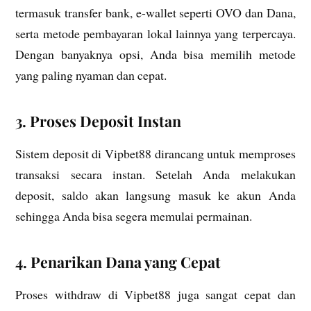
termasuk transfer bank, e-wallet seperti OVO dan Dana,
serta metode pembayaran lokal lainnya yang terpercaya.
Dengan banyaknya opsi, Anda bisa memilih metode
yang paling nyaman dan cepat.
3. Proses Deposit Instan
Sistem deposit di Vipbet88 dirancang untuk memproses
transaksi secara instan. Setelah Anda melakukan
deposit, saldo akan langsung masuk ke akun Anda
sehingga Anda bisa segera memulai permainan.
4. Penarikan Dana yang Cepat
Proses withdraw di Vipbet88 juga sangat cepat dan