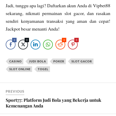
Jadi, tunggu apa lagi? Daftarkan akun Anda di Vipbet88
sekarang, nikmati permainan slot gacor, dan rasakan
sendiri kenyamanan transaksi yang aman dan cepat!
Jackpot besar menanti Anda!
0
0
0
0
CASINO
JUDI BOLA
POKER
SLOT GACOR
SLOT ONLINE
TOGEL
PREVIOUS
Sport77: Platform Judi Bola yang Bekerja untuk
Kemenangan Anda