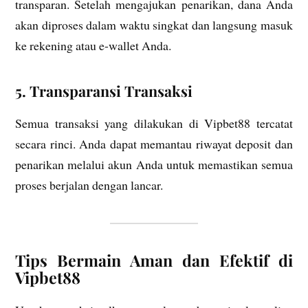
transparan. Setelah mengajukan penarikan, dana Anda
akan diproses dalam waktu singkat dan langsung masuk
ke rekening atau e-wallet Anda.
5. Transparansi Transaksi
Semua transaksi yang dilakukan di Vipbet88 tercatat
secara rinci. Anda dapat memantau riwayat deposit dan
penarikan melalui akun Anda untuk memastikan semua
proses berjalan dengan lancar.
Tips Bermain Aman dan Efektif di
Vipbet88