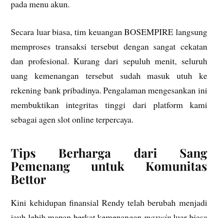
pada menu akun.
Secara luar biasa, tim keuangan BOSEMPIRE langsung
memproses transaksi tersebut dengan sangat cekatan
dan profesional. Kurang dari sepuluh menit, seluruh
uang kemenangan tersebut sudah masuk utuh ke
rekening bank pribadinya. Pengalaman mengesankan ini
membuktikan integritas tinggi dari platform kami
sebagai agen slot online terpercaya.
Tips Berharga dari Sang
Pemenang untuk Komunitas
Bettor
Kini kehidupan finansial Rendy telah berubah menjadi
jauh lebih mapan berkat kemenangan
maxwin
luar biasa