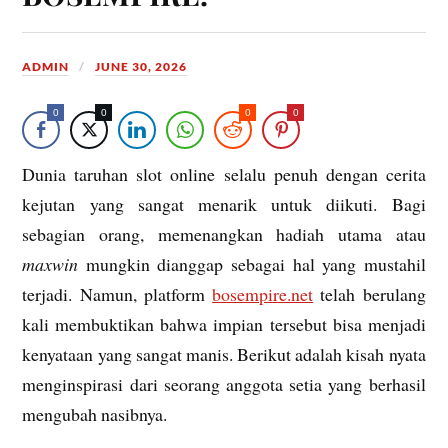
ADMIN
JUNE 30, 2026
0
0
0
0
Dunia taruhan slot online selalu penuh dengan cerita
kejutan yang sangat menarik untuk diikuti. Bagi
sebagian orang, memenangkan hadiah utama atau
maxwin
mungkin dianggap sebagai hal yang mustahil
terjadi. Namun, platform
bosempire.net
telah berulang
kali membuktikan bahwa impian tersebut bisa menjadi
kenyataan yang sangat manis. Berikut adalah kisah nyata
menginspirasi dari seorang anggota setia yang berhasil
mengubah nasibnya.