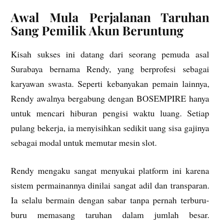
Awal Mula Perjalanan Taruhan
Sang Pemilik Akun Beruntung
Kisah sukses ini datang dari seorang pemuda asal
Surabaya bernama Rendy, yang berprofesi sebagai
karyawan swasta. Seperti kebanyakan pemain lainnya,
Rendy awalnya bergabung dengan BOSEMPIRE hanya
untuk mencari hiburan pengisi waktu luang. Setiap
pulang bekerja, ia menyisihkan sedikit uang sisa gajinya
sebagai modal untuk memutar mesin slot.
Rendy mengaku sangat menyukai platform ini karena
sistem permainannya dinilai sangat adil dan transparan.
Ia selalu bermain dengan sabar tanpa pernah terburu-
buru memasang taruhan dalam jumlah besar.