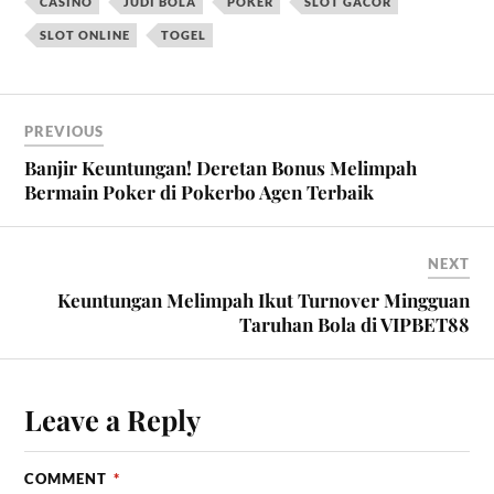
CASINO
JUDI BOLA
POKER
SLOT GACOR
SLOT ONLINE
TOGEL
PREVIOUS
Banjir Keuntungan! Deretan Bonus Melimpah
Bermain Poker di Pokerbo Agen Terbaik
NEXT
Keuntungan Melimpah Ikut Turnover Mingguan
Taruhan Bola di VIPBET88
Leave a Reply
COMMENT
*