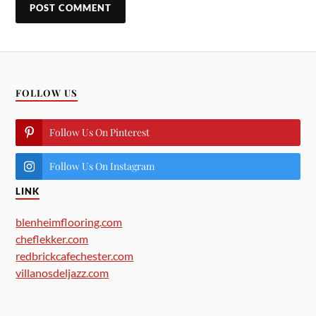
FOLLOW US
Follow Us On Pinterest
Follow Us On Instagram
LINK
blenheimflooring.com
cheflekker.com
redbrickcafechester.com
villanosdeljazz.com