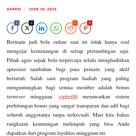
ADMIN
JUNE 30, 2026
0
0
0
0
Bermain judi bola online saat ini tidak hanya soal
mengejar kemenangan di setiap pertandingan saja.
Pihak agen sepak bola terpercaya selalu menghadirkan
apresiasi tambahan bagi para pemain yang aktif
bertaruh. Salah satu program hadiah yang paling
menguntungkan bagi semua member adalah bonus
turnover
mingguan.
vipbet88
menawarkan sistem
perhitungan bonus yang sangat transparan dan adil bagi
seluruh anggotanya tanpa terkecuali. Mari kita bahas
rangkaian keuntungan melimpah yang bisa Anda
dapatkan dari program loyalitas mingguan ini.