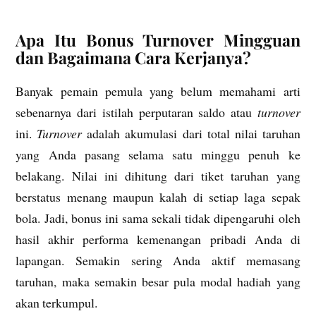
Apa Itu Bonus Turnover Mingguan
dan Bagaimana Cara Kerjanya?
Banyak pemain pemula yang belum memahami arti
sebenarnya dari istilah perputaran saldo atau
turnover
ini.
Turnover
adalah akumulasi dari total nilai taruhan
yang Anda pasang selama satu minggu penuh ke
belakang. Nilai ini dihitung dari tiket taruhan yang
berstatus menang maupun kalah di setiap laga sepak
bola. Jadi, bonus ini sama sekali tidak dipengaruhi oleh
hasil akhir performa kemenangan pribadi Anda di
lapangan. Semakin sering Anda aktif memasang
taruhan, maka semakin besar pula modal hadiah yang
akan terkumpul.