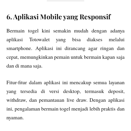
6. Aplikasi Mobile yang Responsif
Bermain togel kini semakin mudah dengan adanya
aplikasi Totowalet yang bisa diakses melalui
smartphone. Aplikasi ini dirancang agar ringan dan
cepat, memungkinkan pemain untuk bermain kapan saja
dan di mana saja.
Fitur-fitur dalam aplikasi ini mencakup semua layanan
yang tersedia di versi desktop, termasuk deposit,
withdraw, dan pemantauan live draw. Dengan aplikasi
ini, pengalaman bermain togel menjadi lebih praktis dan
nyaman.