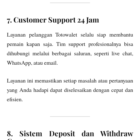
7. Customer Support 24 Jam
Layanan pelanggan Totowalet selalu siap membantu
pemain kapan saja. Tim support profesionalnya bisa
dihubungi melalui berbagai saluran, seperti live chat,
WhatsApp, atau email.
Layanan ini memastikan setiap masalah atau pertanyaan
yang Anda hadapi dapat diselesaikan dengan cepat dan
efisien.
8. Sistem Deposit dan Withdraw