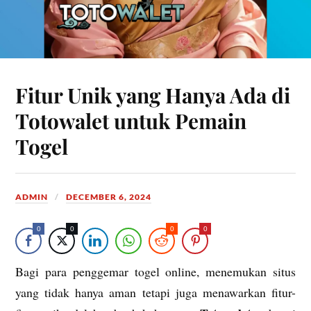
Fitur Unik yang Hanya Ada di
Totowalet untuk Pemain
Togel
ADMIN
DECEMBER 6, 2024
0
0
0
0
Bagi para penggemar togel online, menemukan situs
yang tidak hanya aman tetapi juga menawarkan fitur-