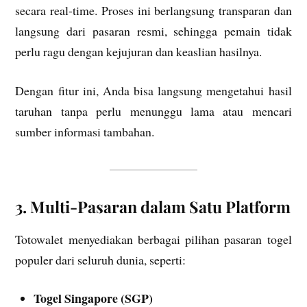
secara real-time. Proses ini berlangsung transparan dan
langsung dari pasaran resmi, sehingga pemain tidak
perlu ragu dengan kejujuran dan keaslian hasilnya.
Dengan fitur ini, Anda bisa langsung mengetahui hasil
taruhan tanpa perlu menunggu lama atau mencari
sumber informasi tambahan.
3. Multi-Pasaran dalam Satu Platform
Totowalet menyediakan berbagai pilihan pasaran togel
populer dari seluruh dunia, seperti:
Togel Singapore (SGP)