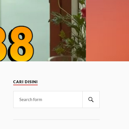
CARI DISINI