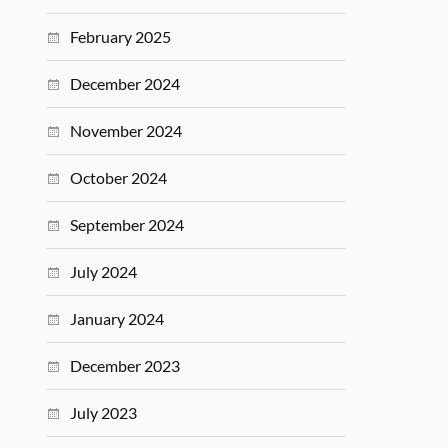
February 2025
December 2024
November 2024
October 2024
September 2024
July 2024
January 2024
December 2023
July 2023