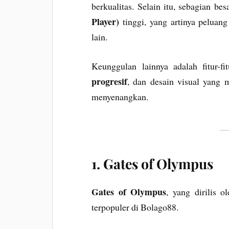
berkualitas. Selain itu, sebagian b
Player)
tinggi, yang artinya peluan
lain.
Keunggulan lainnya adalah fitur-f
progresif
, dan desain visual yang
menyenangkan.
1. Gates of Olympus
Gates of Olympus
, yang dirilis 
terpopuler di Bolago88.