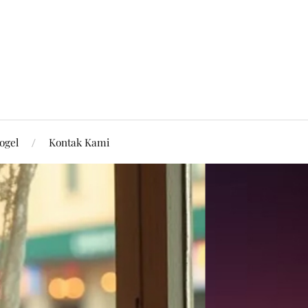
togel
Kontak Kami