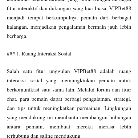
fitur interaktif dan dukungan yang luar biasa, VIPBet88
menjadi tempat berkumpulnya pemain dari berbagai
kalangan, menjadikan pengalaman bermain jauh lebih
berharga.
### 1. Ruang Interaksi Sosial
Salah satu fitur unggulan VIPBet88 adalah ruang
interaksi sosial yang memungkinkan pemain untuk
berkomunikasi satu sama lain. Melalui forum dan fitur
chat, para pemain dapat berbagi pengalaman, strategi,
dan tips untuk meningkatkan permainan. Lingkungan
yang mendukung ini membantu membangun hubungan
antara pemain, membuat mereka merasa lebih
terhubung dan saling mendukung.