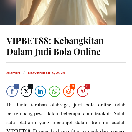
VIPBET88: Kebangkitan
Dalam Judi Bola Online
ADMIN
NOVEMBER 3, 2024
0
0
0
0
Di dunia taruhan olahraga, judi bola online telah
berkembang pesat dalam beberapa tahun terakhir. Salah
satu platform yang menonjol dalam tren ini adalah
VIPBET88. Dengan berbagai fitur menarik dan inovasi,