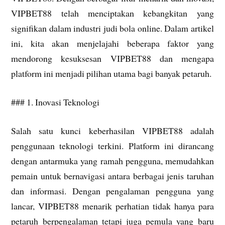
VIPBET88 telah menciptakan kebangkitan yang
signifikan dalam industri judi bola online. Dalam artikel
ini, kita akan menjelajahi beberapa faktor yang
mendorong kesuksesan VIPBET88 dan mengapa
platform ini menjadi pilihan utama bagi banyak petaruh.
### 1. Inovasi Teknologi
Salah satu kunci keberhasilan VIPBET88 adalah
penggunaan teknologi terkini. Platform ini dirancang
dengan antarmuka yang ramah pengguna, memudahkan
pemain untuk bernavigasi antara berbagai jenis taruhan
dan informasi. Dengan pengalaman pengguna yang
lancar, VIPBET88 menarik perhatian tidak hanya para
petaruh berpengalaman tetapi juga pemula yang baru