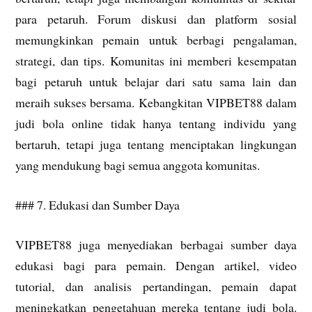
para petaruh. Forum diskusi dan platform sosial
memungkinkan pemain untuk berbagi pengalaman,
strategi, dan tips. Komunitas ini memberi kesempatan
bagi petaruh untuk belajar dari satu sama lain dan
meraih sukses bersama. Kebangkitan VIPBET88 dalam
judi bola online tidak hanya tentang individu yang
bertaruh, tetapi juga tentang menciptakan lingkungan
yang mendukung bagi semua anggota komunitas.
### 7. Edukasi dan Sumber Daya
VIPBET88 juga menyediakan berbagai sumber daya
edukasi bagi para pemain. Dengan artikel, video
tutorial, dan analisis pertandingan, pemain dapat
meningkatkan pengetahuan mereka tentang judi bola.