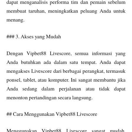
dapat menganalisis performa tim dan pemain sebelum
membuat taruhan, meningkatkan peluang Anda untuk
menang.
### 3. Akses yang Mudah
Dengan Vipbet88 Livescore, semua informasi yang
Anda butuhkan ada dalam satu tempat. Anda dapat
mengakses Livescore dari berbagai perangkat, termasuk
ponsel, tablet, atau komputer. Ini sangat membantu jika
Anda sedang dalam perjalanan atau tidak dapat
menonton pertandingan secara langsung.
## Cara Menggunakan Vipbet88 Livescore
Menggunakan Vipbet88 Livescore sangat mudah.