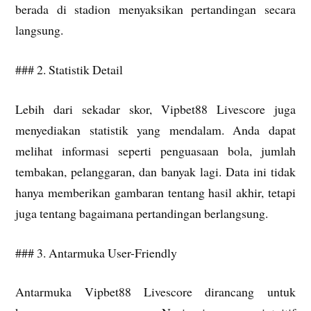
berada di stadion menyaksikan pertandingan secara
langsung.
### 2. Statistik Detail
Lebih dari sekadar skor, Vipbet88 Livescore juga
menyediakan statistik yang mendalam. Anda dapat
melihat informasi seperti penguasaan bola, jumlah
tembakan, pelanggaran, dan banyak lagi. Data ini tidak
hanya memberikan gambaran tentang hasil akhir, tetapi
juga tentang bagaimana pertandingan berlangsung.
### 3. Antarmuka User-Friendly
Antarmuka Vipbet88 Livescore dirancang untuk