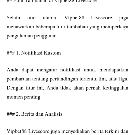
## Fitur Tambahan di Vipbet88 Livescore
Selain fitur utama, Vipbet88 Livescore juga
menawarkan beberapa fitur tambahan yang memperkaya
pengalaman pengguna:
### 1. Notifikasi Kustom
Anda dapat mengatur notifikasi untuk mendapatkan
pembaruan tentang pertandingan tertentu, tim, atau liga.
Dengan fitur ini, Anda tidak akan pernah ketinggalan
momen penting.
### 2. Berita dan Analisis
Vipbet88 Livescore juga menyediakan berita terkini dan