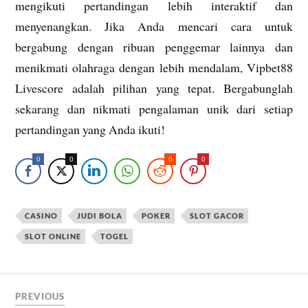
mengikuti pertandingan lebih interaktif dan
menyenangkan. Jika Anda mencari cara untuk
bergabung dengan ribuan penggemar lainnya dan
menikmati olahraga dengan lebih mendalam, Vipbet88
Livescore adalah pilihan yang tepat. Bergabunglah
sekarang dan nikmati pengalaman unik dari setiap
pertandingan yang Anda ikuti!
0
0
0
0
CASINO
JUDI BOLA
POKER
SLOT GACOR
SLOT ONLINE
TOGEL
PREVIOUS