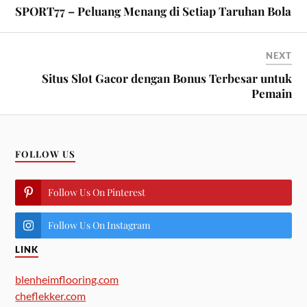
SPORT77 – Peluang Menang di Setiap Taruhan Bola
NEXT
Situs Slot Gacor dengan Bonus Terbesar untuk
Pemain
FOLLOW US
Follow Us On Pinterest
Follow Us On Instagram
LINK
blenheimflooring.com
cheflekker.com