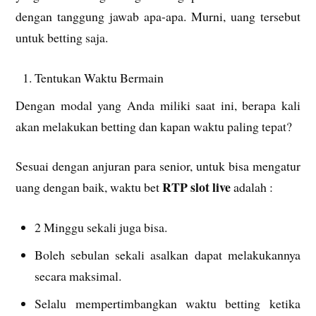
dengan tanggung jawab apa-apa. Murni, uang tersebut
untuk betting saja.
Tentukan Waktu Bermain
Dengan modal yang Anda miliki saat ini, berapa kali
akan melakukan betting dan kapan waktu paling tepat?
Sesuai dengan anjuran para senior, untuk bisa mengatur
RTP slot live
uang dengan baik, waktu bet
adalah :
2 Minggu sekali juga bisa.
Boleh sebulan sekali asalkan dapat melakukannya
secara maksimal.
Selalu mempertimbangkan waktu betting ketika