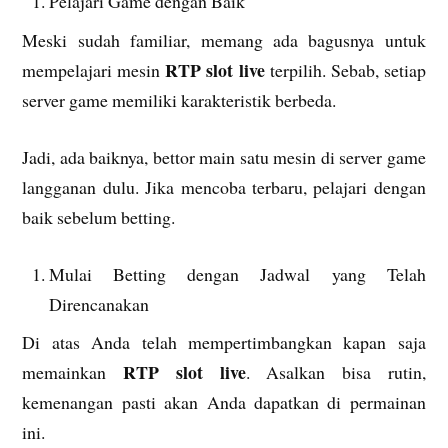
Pelajari Game dengan Baik
Meski sudah familiar, memang ada bagusnya untuk
RTP slot live
mempelajari mesin
terpilih. Sebab, setiap
server game memiliki karakteristik berbeda.
Jadi, ada baiknya, bettor main satu mesin di server game
langganan dulu. Jika mencoba terbaru, pelajari dengan
baik sebelum betting.
Mulai Betting dengan Jadwal yang Telah
Direncanakan
Di atas Anda telah mempertimbangkan kapan saja
RTP slot live
memainkan
. Asalkan bisa rutin,
kemenangan pasti akan Anda dapatkan di permainan
ini.