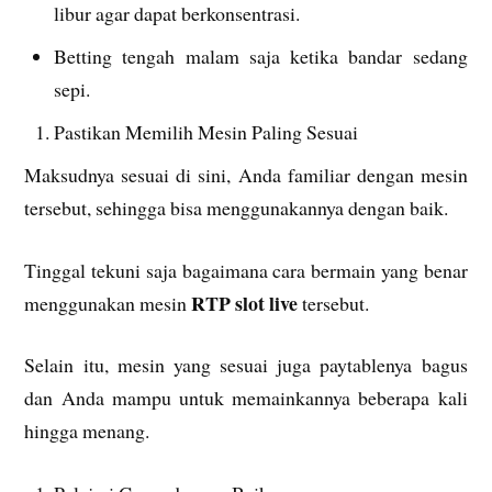
libur agar dapat berkonsentrasi.
Betting tengah malam saja ketika bandar sedang
sepi.
Pastikan Memilih Mesin Paling Sesuai
Maksudnya sesuai di sini, Anda familiar dengan mesin
tersebut, sehingga bisa menggunakannya dengan baik.
Tinggal tekuni saja bagaimana cara bermain yang benar
RTP slot live
menggunakan mesin
tersebut.
Selain itu, mesin yang sesuai juga paytablenya bagus
dan Anda mampu untuk memainkannya beberapa kali
hingga menang.