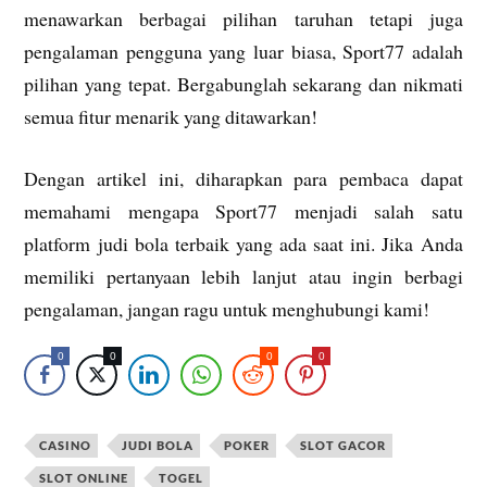
menawarkan berbagai pilihan taruhan tetapi juga
pengalaman pengguna yang luar biasa, Sport77 adalah
pilihan yang tepat. Bergabunglah sekarang dan nikmati
semua fitur menarik yang ditawarkan!
Dengan artikel ini, diharapkan para pembaca dapat
memahami mengapa Sport77 menjadi salah satu
platform judi bola terbaik yang ada saat ini. Jika Anda
memiliki pertanyaan lebih lanjut atau ingin berbagi
pengalaman, jangan ragu untuk menghubungi kami!
0
0
0
0
CASINO
JUDI BOLA
POKER
SLOT GACOR
SLOT ONLINE
TOGEL