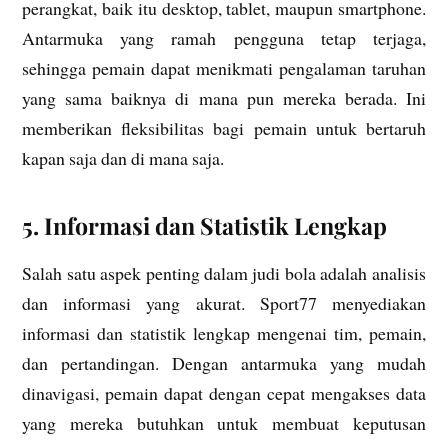
perangkat, baik itu desktop, tablet, maupun smartphone.
Antarmuka yang ramah pengguna tetap terjaga,
sehingga pemain dapat menikmati pengalaman taruhan
yang sama baiknya di mana pun mereka berada. Ini
memberikan fleksibilitas bagi pemain untuk bertaruh
kapan saja dan di mana saja.
5.
Informasi dan Statistik Lengkap
Salah satu aspek penting dalam judi bola adalah analisis
dan informasi yang akurat. Sport77 menyediakan
informasi dan statistik lengkap mengenai tim, pemain,
dan pertandingan. Dengan antarmuka yang mudah
dinavigasi, pemain dapat dengan cepat mengakses data
yang mereka butuhkan untuk membuat keputusan