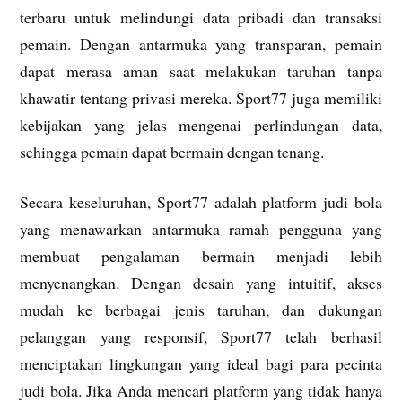
terbaru untuk melindungi data pribadi dan transaksi
pemain. Dengan antarmuka yang transparan, pemain
dapat merasa aman saat melakukan taruhan tanpa
khawatir tentang privasi mereka. Sport77 juga memiliki
kebijakan yang jelas mengenai perlindungan data,
sehingga pemain dapat bermain dengan tenang.
Secara keseluruhan, Sport77 adalah platform judi bola
yang menawarkan antarmuka ramah pengguna yang
membuat pengalaman bermain menjadi lebih
menyenangkan. Dengan desain yang intuitif, akses
mudah ke berbagai jenis taruhan, dan dukungan
pelanggan yang responsif, Sport77 telah berhasil
menciptakan lingkungan yang ideal bagi para pecinta
judi bola. Jika Anda mencari platform yang tidak hanya