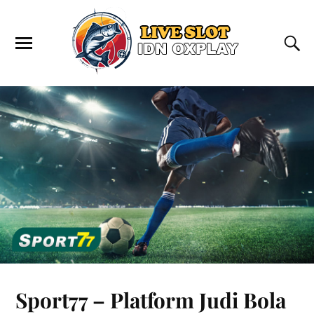
Sport77 – Platform Judi Bola