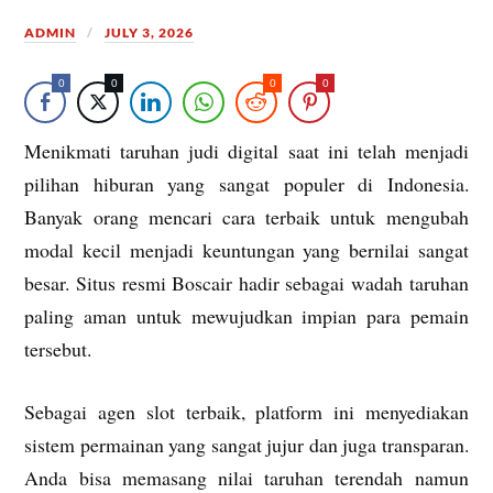
ADMIN
JULY 3, 2026
0
0
0
0
Menikmati taruhan judi digital saat ini telah menjadi
pilihan hiburan yang sangat populer di Indonesia.
Banyak orang mencari cara terbaik untuk mengubah
modal kecil menjadi keuntungan yang bernilai sangat
besar. Situs resmi Boscair hadir sebagai wadah taruhan
paling aman untuk mewujudkan impian para pemain
tersebut.
Sebagai agen slot terbaik, platform ini menyediakan
sistem permainan yang sangat jujur dan juga transparan.
Anda bisa memasang nilai taruhan terendah namun