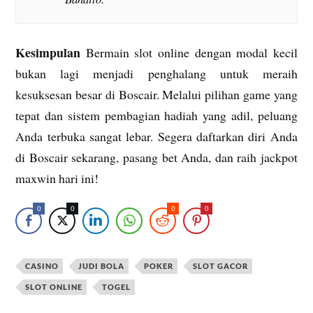
Kesimpulan
Bermain slot online dengan modal kecil
bukan lagi menjadi penghalang untuk meraih
kesuksesan besar di Boscair. Melalui pilihan game yang
tepat dan sistem pembagian hadiah yang adil, peluang
Anda terbuka sangat lebar. Segera daftarkan diri Anda
di Boscair sekarang, pasang bet Anda, dan raih jackpot
maxwin hari ini!
0
0
0
0
CASINO
JUDI BOLA
POKER
SLOT GACOR
SLOT ONLINE
TOGEL