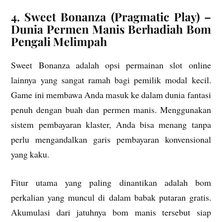
4. Sweet Bonanza (Pragmatic Play) –
Dunia Permen Manis Berhadiah Bom
Pengali Melimpah
Sweet Bonanza adalah opsi permainan slot online
lainnya yang sangat ramah bagi pemilik modal kecil.
Game ini membawa Anda masuk ke dalam dunia fantasi
penuh dengan buah dan permen manis. Menggunakan
sistem pembayaran klaster, Anda bisa menang tanpa
perlu mengandalkan garis pembayaran konvensional
yang kaku.
Fitur utama yang paling dinantikan adalah bom
perkalian yang muncul di dalam babak putaran gratis.
Akumulasi dari jatuhnya bom manis tersebut siap