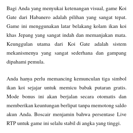
Bagi Anda yang menyukai ketenangan visual, game Koi
Gate dari Habanero adalah pilihan yang sangat tepat.
Game ini menggunakan latar belakang kolam ikan koi
khas Jepang yang sangat indah dan memanjakan mata.
Keunggulan utama dari Koi Gate adalah sistem
mekanismenya yang sangat sederhana dan gampang
dipahami pemula.
Anda hanya perlu memancing kemunculan tiga simbol
ikan koi sejajar untuk memicu babak putaran gratis.
Mode bonus ini akan berjalan secara otomatis dan
memberikan keuntungan berlipat tanpa memotong saldo
akun Anda. Boscair menjamin bahwa persentase Live
RTP untuk game ini selalu stabil di angka yang tinggi.