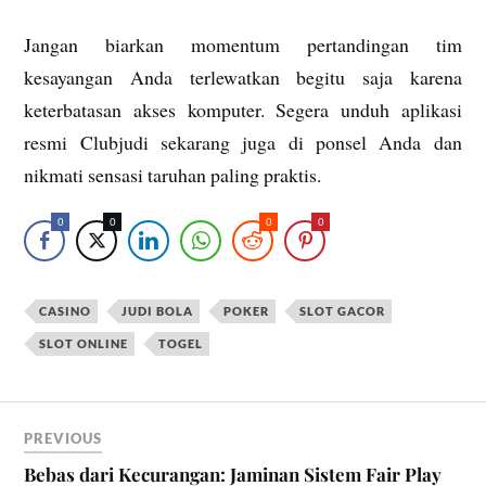
Jangan biarkan momentum pertandingan tim
kesayangan Anda terlewatkan begitu saja karena
keterbatasan akses komputer. Segera unduh aplikasi
resmi Clubjudi sekarang juga di ponsel Anda dan
nikmati sensasi taruhan paling praktis.
0
0
0
0
CASINO
JUDI BOLA
POKER
SLOT GACOR
SLOT ONLINE
TOGEL
PREVIOUS
Bebas dari Kecurangan: Jaminan Sistem Fair Play