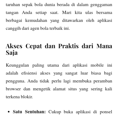
taruhan sepak bola dunia berada di dalam genggaman
tangan Anda setiap saat. Mari kita ulas bersama
berbagai kemudahan yang ditawarkan oleh aplikasi
canggih dari agen bola terbaik ini.
Akses Cepat dan Praktis dari Mana
Saja
Keunggulan paling utama dari aplikasi mobile ini
adalah efisiensi akses yang sangat luar biasa bagi
pengguna. Anda tidak perlu lagi membuka peramban
browser dan mengetik alamat situs yang sering kali
terkena blokir.
Satu Sentuhan:
Cukup buka aplikasi di ponsel