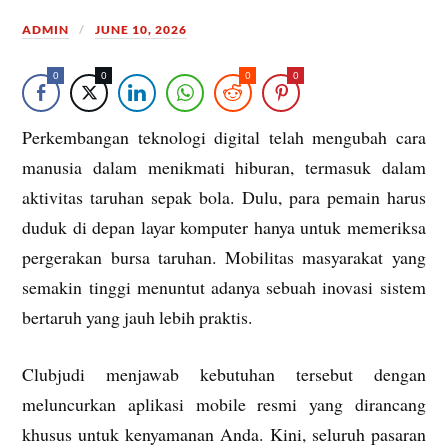
ADMIN
JUNE 10, 2026
0
0
0
0
Perkembangan teknologi digital telah mengubah cara
manusia dalam menikmati hiburan, termasuk dalam
aktivitas taruhan sepak bola. Dulu, para pemain harus
duduk di depan layar komputer hanya untuk memeriksa
pergerakan bursa taruhan. Mobilitas masyarakat yang
semakin tinggi menuntut adanya sebuah inovasi sistem
bertaruh yang jauh lebih praktis.
Clubjudi menjawab kebutuhan tersebut dengan
meluncurkan aplikasi mobile resmi yang dirancang
khusus untuk kenyamanan Anda. Kini, seluruh pasaran