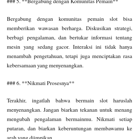
### 5. **Bergabung dengan Komunitas Pemain**
Bergabung dengan komunitas pemain slot bisa
memberikan wawasan berharga. Diskusikan strategi,
berbagi pengalaman, dan bertukar informasi tentang
mesin yang sedang gacor. Interaksi ini tidak hanya
menambah pengetahuan, tetapi juga menciptakan rasa
kebersamaan yang menyenangkan.
### 6. **Nikmati Prosesnya**
Terakhir, ingatlah bahwa bermain slot haruslah
menyenangkan. Jangan biarkan tekanan untuk menang
mengubah pengalaman bermainmu. Nikmati setiap
putaran, dan biarkan keberuntungan membawamu ke
arah yang diimpikan.