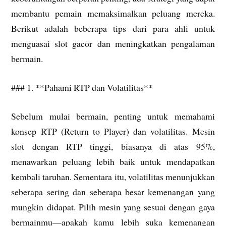
membantu pemain memaksimalkan peluang mereka.
Berikut adalah beberapa tips dari para ahli untuk
menguasai slot gacor dan meningkatkan pengalaman
bermain.
### 1. **Pahami RTP dan Volatilitas**
Sebelum mulai bermain, penting untuk memahami
konsep RTP (Return to Player) dan volatilitas. Mesin
slot dengan RTP tinggi, biasanya di atas 95%,
menawarkan peluang lebih baik untuk mendapatkan
kembali taruhan. Sementara itu, volatilitas menunjukkan
seberapa sering dan seberapa besar kemenangan yang
mungkin didapat. Pilih mesin yang sesuai dengan gaya
bermainmu—apakah kamu lebih suka kemenangan