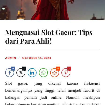
Menguasai Slot Gacor: Tips
dari Para Ahli!
ADMIN
OCTOBER 15, 2024
0
0
0
0
Slot gacor, yang dikenal karena frekuensi
kemenangannya yang tinggi, telah menjadi favorit di
kalangan pemain judi online. Namun, meskipun
keberuntungan berperan penting, ada strategi yang dapat