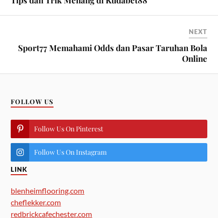
NEXT
Sport77 Memahami Odds dan Pasar Taruhan Bola
Online
FOLLOW US
Follow Us On Pinterest
Follow Us On Instagram
LINK
blenheimflooring.com
cheflekker.com
redbrickcafechester.com