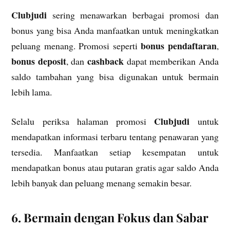
Clubjudi
sering menawarkan berbagai promosi dan
bonus yang bisa Anda manfaatkan untuk meningkatkan
bonus pendaftaran
peluang menang. Promosi seperti
,
bonus deposit
cashback
, dan
dapat memberikan Anda
saldo tambahan yang bisa digunakan untuk bermain
lebih lama.
Clubjudi
Selalu periksa halaman promosi
untuk
mendapatkan informasi terbaru tentang penawaran yang
tersedia. Manfaatkan setiap kesempatan untuk
mendapatkan bonus atau putaran gratis agar saldo Anda
lebih banyak dan peluang menang semakin besar.
6.
Bermain dengan Fokus dan Sabar