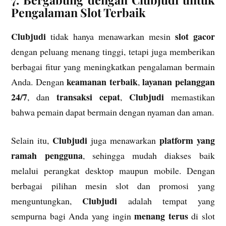
Pengalaman Slot Terbaik
Clubjudi
slot gacor
tidak hanya menawarkan mesin
dengan peluang menang tinggi, tetapi juga memberikan
berbagai fitur yang meningkatkan pengalaman bermain
keamanan terbaik
layanan pelanggan
Anda. Dengan
,
24/7
transaksi cepat
Clubjudi
, dan
,
memastikan
bahwa pemain dapat bermain dengan nyaman dan aman.
Clubjudi
platform yang
Selain itu,
juga menawarkan
ramah pengguna
, sehingga mudah diakses baik
melalui perangkat desktop maupun mobile. Dengan
berbagai pilihan mesin slot dan promosi yang
Clubjudi
menguntungkan,
adalah tempat yang
menang terus
sempurna bagi Anda yang ingin
di slot