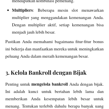
mendapatkan kombinasi pemenang.
Multipliers
: Beberapa mesin slot menawarkan
multiplier yang menggandakan kemenangan Anda.
Dengan multiplier aktif, setiap kemenangan bisa
menjadi jauh lebih besar.
Pastikan Anda memahami bagaimana fitur-fitur bonus
ini bekerja dan manfaatkan mereka untuk meningkatkan
peluang Anda dalam meraih kemenangan besar.
3.
Kelola Bankroll dengan Bijak
mengelola bankroll
Penting untuk
Anda dengan bijak.
Ini adalah kunci untuk bertahan lebih lama dan
memberikan Anda kesempatan lebih besar untuk
menang. Tentukan terlebih dahulu berapa banyak uang