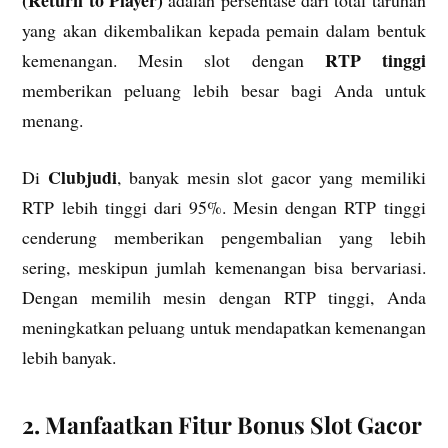
(Return to Player)
adalah persentase dari total taruhan
yang akan dikembalikan kepada pemain dalam bentuk
RTP tinggi
kemenangan. Mesin slot dengan
memberikan peluang lebih besar bagi Anda untuk
menang.
Clubjudi
Di
, banyak mesin slot gacor yang memiliki
RTP lebih tinggi dari 95%. Mesin dengan RTP tinggi
cenderung memberikan pengembalian yang lebih
sering, meskipun jumlah kemenangan bisa bervariasi.
Dengan memilih mesin dengan RTP tinggi, Anda
meningkatkan peluang untuk mendapatkan kemenangan
lebih banyak.
2.
Manfaatkan Fitur Bonus Slot Gacor