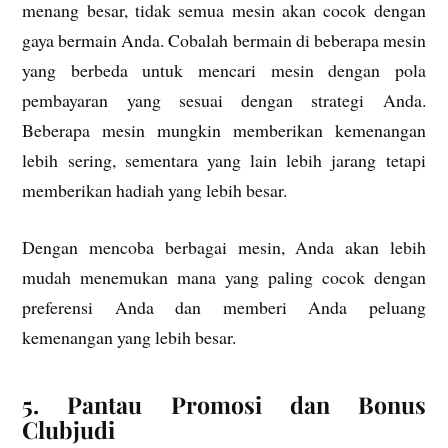
menang besar, tidak semua mesin akan cocok dengan
gaya bermain Anda. Cobalah bermain di beberapa mesin
yang berbeda untuk mencari mesin dengan pola
pembayaran yang sesuai dengan strategi Anda.
Beberapa mesin mungkin memberikan kemenangan
lebih sering, sementara yang lain lebih jarang tetapi
memberikan hadiah yang lebih besar.
Dengan mencoba berbagai mesin, Anda akan lebih
mudah menemukan mana yang paling cocok dengan
preferensi Anda dan memberi Anda peluang
kemenangan yang lebih besar.
5.
Pantau Promosi dan Bonus
Clubjudi