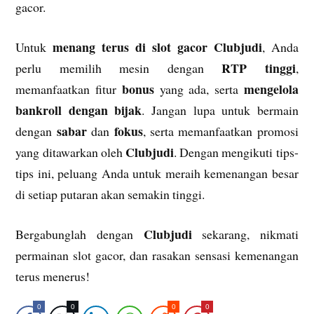
gacor.
menang terus di slot gacor Clubjudi
Untuk
, Anda
RTP tinggi
perlu memilih mesin dengan
,
bonus
mengelola
memanfaatkan fitur
yang ada, serta
bankroll dengan bijak
. Jangan lupa untuk bermain
sabar
fokus
dengan
dan
, serta memanfaatkan promosi
Clubjudi
yang ditawarkan oleh
. Dengan mengikuti tips-
tips ini, peluang Anda untuk meraih kemenangan besar
di setiap putaran akan semakin tinggi.
Clubjudi
Bergabunglah dengan
sekarang, nikmati
permainan slot gacor, dan rasakan sensasi kemenangan
terus menerus!
0
0
0
0