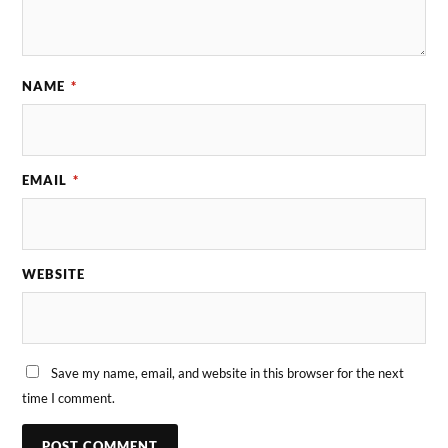
NAME
*
EMAIL
*
WEBSITE
Save my name, email, and website in this browser for the next
time I comment.