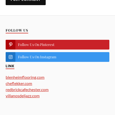
FOLLOW US
Follow Us On Pinterest
Follow Us On Instagram
LINK
blenheimflooring.com
cheflekker.com
redbrickcafechester.com
villanosdeljazz.com