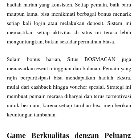
hadiah harian yang konsisten. Setiap pemain, baik baru
maupun lama, bisa menikmati berbagai bonus menarik
setiap kali login atau melakukan deposit. Sistem ini
memastikan setiap aktivitas di situs ini terasa lebih
menguntungkan, bukan sekadar permainan biasa.
Selain bonus harian, Situs BOSMACAN juga
menawarkan event mingguan dan bulanan. Pemain yang
rajin berpartisipasi bisa mendapatkan hadiah ekstra,
mulai dari cashback hingga voucher spesial. Strategi ini
membuat pemain merasa dihargai dan terus termotivasi
untuk bermain, karena setiap taruhan bisa memberikan
keuntungan tambahan.
Game Berkualitas dengan Peluang