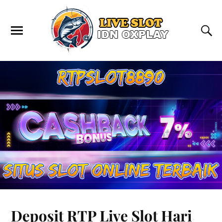
Deposit RTP Live Slot Hari