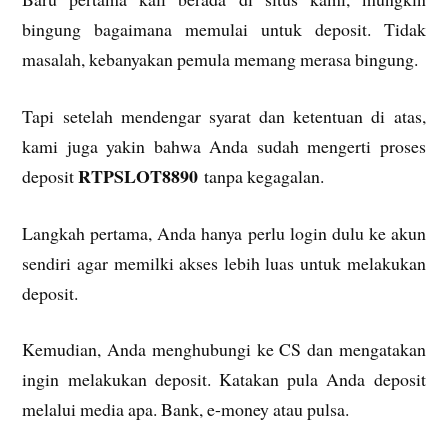
bingung bagaimana memulai untuk deposit. Tidak
masalah, kebanyakan pemula memang merasa bingung.
Tapi setelah mendengar syarat dan ketentuan di atas,
kami juga yakin bahwa Anda sudah mengerti proses
RTPSLOT8890
deposit
tanpa kegagalan.
Langkah pertama, Anda hanya perlu login dulu ke akun
sendiri agar memilki akses lebih luas untuk melakukan
deposit.
Kemudian, Anda menghubungi ke CS dan mengatakan
ingin melakukan deposit. Katakan pula Anda deposit
melalui media apa. Bank, e-money atau pulsa.