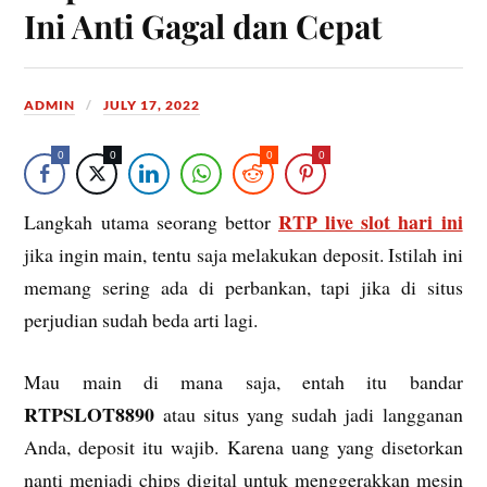
Ini Anti Gagal dan Cepat
ADMIN
JULY 17, 2022
0
0
0
0
RTP live slot hari ini
Langkah utama seorang bettor
jika ingin main, tentu saja melakukan deposit. Istilah ini
memang sering ada di perbankan, tapi jika di situs
perjudian sudah beda arti lagi.
Mau main di mana saja, entah itu bandar
RTPSLOT8890
atau situs yang sudah jadi langganan
Anda, deposit itu wajib. Karena uang yang disetorkan
nanti menjadi chips digital untuk menggerakkan mesin