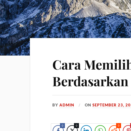
Cara Memilih
Berdasarkan
BY
ADMIN
ON
SEPTEMBER 23, 2
0
0
0