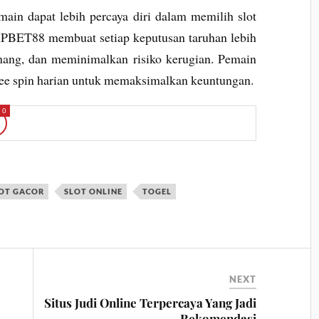
in dapat lebih percaya diri dalam memilih slot
VIPBET88 membuat setiap keputusan taruhan lebih
nang, dan meminimalkan risiko kerugian. Pemain
ree spin harian untuk memaksimalkan keuntungan.
0
OT GACOR
SLOT ONLINE
TOGEL
NEXT
Situs Judi Online Terpercaya Yang Jadi
Rekomendasi