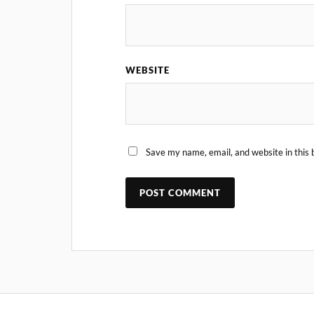
WEBSITE
Save my name, email, and website in this 