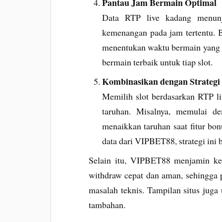
Pantau Jam Bermain Optimal
Data RTP live kadang menunju
kemenangan pada jam tertentu. 
menentukan waktu bermain yang 
bermain terbaik untuk tiap slot.
Kombinasikan dengan Strategi
Memilih slot berdasarkan RTP liv
taruhan. Misalnya, memulai d
menaikkan taruhan saat fitur bo
data dari VIPBET88, strategi ini b
Selain itu, VIPBET88 menjamin ke
withdraw cepat dan aman, sehingga 
masalah teknis. Tampilan situs juga 
tambahan.