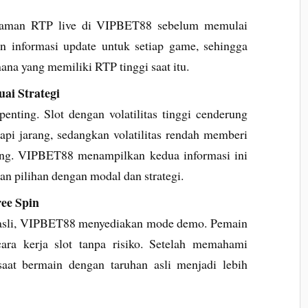
laman RTP live di VIPBET88 sebelum memulai
an informasi update untuk setiap game, sehingga
na yang memiliki RTP tinggi saat itu.
uai Strategi
 penting. Slot dengan volatilitas tinggi cenderung
pi jarang, sedangkan volatilitas rendah memberi
ring. VIPBET88 menampilkan kedua informasi ini
n pilihan dengan modal dan strategi.
ee Spin
asli, VIPBET88 menyediakan mode demo. Pemain
cara kerja slot tanpa risiko. Setelah memahami
saat bermain dengan taruhan asli menjadi lebih