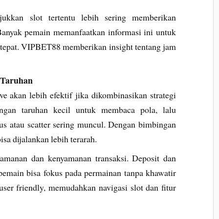
kkan slot tertentu lebih sering memberikan
Banyak pemain memanfaatkan informasi ini untuk
tepat. VIPBET88 memberikan insight tentang jam
 Taruhan
e akan lebih efektif jika dikombinasikan strategi
engan taruhan kecil untuk membaca pola, lalu
nus atau scatter sering muncul. Dengan bimbingan
isa dijalankan lebih terarah.
amanan dan kenyamanan transaksi. Deposit dan
pemain bisa fokus pada permainan tanpa khawatir
user friendly, memudahkan navigasi slot dan fitur