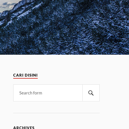
CARI DISINI
ARCHIVES