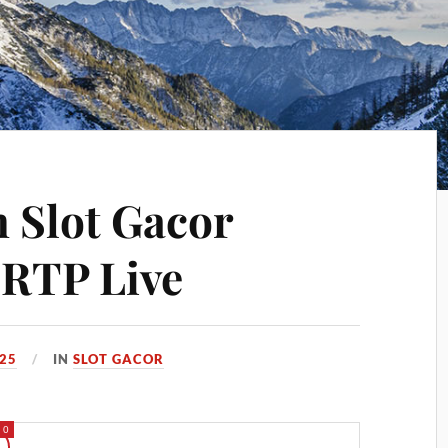
 Slot Gacor
 RTP Live
025
IN
SLOT GACOR
0