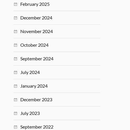
February 2025
December 2024
November 2024
October 2024
September 2024
July 2024
January 2024
December 2023
July 2023
September 2022