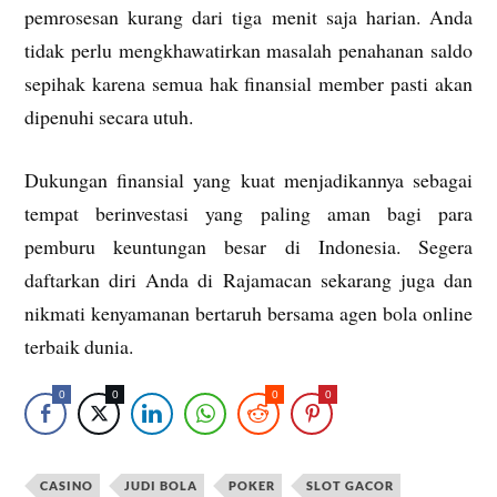
pemrosesan kurang dari tiga menit saja harian. Anda
tidak perlu mengkhawatirkan masalah penahanan saldo
sepihak karena semua hak finansial member pasti akan
dipenuhi secara utuh.
Dukungan finansial yang kuat menjadikannya sebagai
tempat berinvestasi yang paling aman bagi para
pemburu keuntungan besar di Indonesia. Segera
daftarkan diri Anda di Rajamacan sekarang juga dan
nikmati kenyamanan bertaruh bersama agen bola online
terbaik dunia.
0
0
0
0
CASINO
JUDI BOLA
POKER
SLOT GACOR