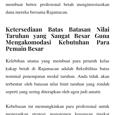
membuat bettor profesional betah menginvestasikan
dana mereka bersama Rajamacan.
Ketersediaan Batas Batasan Nilai
Taruhan yang Sangat Besar Guna
Mengakomodasi Kebutuhan Para
Pemain Besar
Kelebihan utama yang membuat para petaruh kelas
kakap betah di Rajamacan adalah fleksibilitas batas
nominal penempatan modal taruhan. Anda tidak akan
terbentur oleh batasan nilai limit taruhan yang rendah
seperti yang sering diterapkan oleh agen judi amatir.
Kebebasan ini memungkinkan para profesional untuk
menerapkan strategi manajemen keuangan tingkat