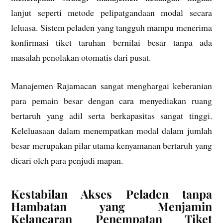
lanjut seperti metode pelipatgandaan modal secara
leluasa. Sistem peladen yang tangguh mampu menerima
konfirmasi tiket taruhan bernilai besar tanpa ada
masalah penolakan otomatis dari pusat.
Manajemen Rajamacan sangat menghargai keberanian
para pemain besar dengan cara menyediakan ruang
bertaruh yang adil serta berkapasitas sangat tinggi.
Keleluasaan dalam menempatkan modal dalam jumlah
besar merupakan pilar utama kenyamanan bertaruh yang
dicari oleh para penjudi mapan.
Kestabilan Akses Peladen tanpa
Hambatan yang Menjamin
Kelancaran Penempatan Tiket