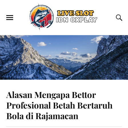
Alasan Mengapa Bettor
Profesional Betah Bertaruh
Bola di Rajamacan