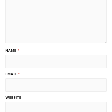
NAME
*
EMAIL
*
WEBSITE