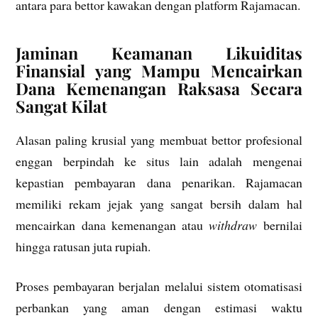
antara para bettor kawakan dengan platform Rajamacan.
Jaminan Keamanan Likuiditas
Finansial yang Mampu Mencairkan
Dana Kemenangan Raksasa Secara
Sangat Kilat
Alasan paling krusial yang membuat bettor profesional
enggan berpindah ke situs lain adalah mengenai
kepastian pembayaran dana penarikan. Rajamacan
memiliki rekam jejak yang sangat bersih dalam hal
mencairkan dana kemenangan atau
withdraw
bernilai
hingga ratusan juta rupiah.
Proses pembayaran berjalan melalui sistem otomatisasi
perbankan yang aman dengan estimasi waktu