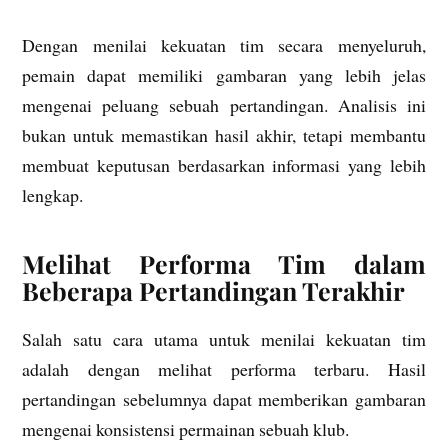
Dengan menilai kekuatan tim secara menyeluruh,
pemain dapat memiliki gambaran yang lebih jelas
mengenai peluang sebuah pertandingan. Analisis ini
bukan untuk memastikan hasil akhir, tetapi membantu
membuat keputusan berdasarkan informasi yang lebih
lengkap.
Melihat Performa Tim dalam
Beberapa Pertandingan Terakhir
Salah satu cara utama untuk menilai kekuatan tim
adalah dengan melihat performa terbaru. Hasil
pertandingan sebelumnya dapat memberikan gambaran
mengenai konsistensi permainan sebuah klub.