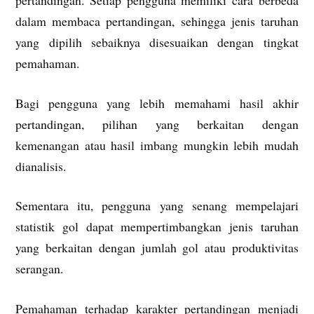
dalam membaca pertandingan, sehingga jenis taruhan
yang dipilih sebaiknya disesuaikan dengan tingkat
pemahaman.
Bagi pengguna yang lebih memahami hasil akhir
pertandingan, pilihan yang berkaitan dengan
kemenangan atau hasil imbang mungkin lebih mudah
dianalisis.
Sementara itu, pengguna yang senang mempelajari
statistik gol dapat mempertimbangkan jenis taruhan
yang berkaitan dengan jumlah gol atau produktivitas
serangan.
Pemahaman terhadap karakter pertandingan menjadi