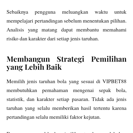
Sebaiknya pengguna meluangkan waktu untuk
mempelajari pertandingan sebelum menentukan pilihan.
Analisis yang matang dapat membantu memahami
risiko dan karakter dari setiap jenis taruhan.
Membangun Strategi Pemilihan
yang Lebih Baik
Memilih jenis taruhan bola yang sesuai di VIPBET88
membutuhkan pemahaman mengenai sepak bola,
statistik, dan karakter setiap pasaran. Tidak ada jenis
taruhan yang selalu memberikan hasil tertentu karena
pertandingan selalu memiliki faktor kejutan.