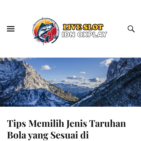
Tips Memilih Jenis Taruhan
Bola yang Sesuai di