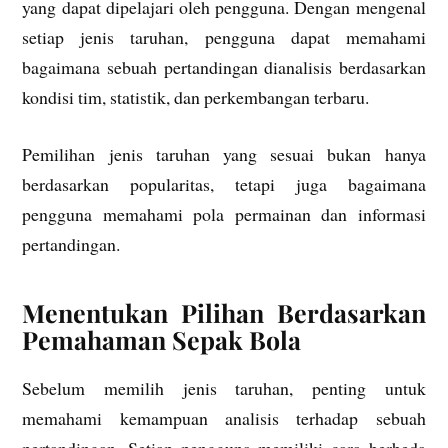
yang dapat dipelajari oleh pengguna. Dengan mengenal
setiap jenis taruhan, pengguna dapat memahami
bagaimana sebuah pertandingan dianalisis berdasarkan
kondisi tim, statistik, dan perkembangan terbaru.
Pemilihan jenis taruhan yang sesuai bukan hanya
berdasarkan popularitas, tetapi juga bagaimana
pengguna memahami pola permainan dan informasi
pertandingan.
Menentukan Pilihan Berdasarkan
Pemahaman Sepak Bola
Sebelum memilih jenis taruhan, penting untuk
memahami kemampuan analisis terhadap sebuah
pertandingan. Setiap pengguna memiliki cara berbeda