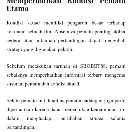
Memperhatikan Kondisi Pemain
Utama
Kondisi skuad memiliki pengaruh besar terhadap
kekuatan sebuah tim. Absennya pemain penting akibat
cedera atau hukuman pertandingan dapat mengubah
strategi yang digunakan pelatih.
Sebelum melakukan taruhan di SBOBET88, pemain
sebaiknya memperhatikan informasi terbaru mengenai
susunan pemain dan kondisi skuad.
Selain pemain inti, kualitas pemain cadangan juga perlu
diperhatikan karena dapat menentukan kemampuan tim
dalam menghadapi perubahan situasi selama
pertandingan.