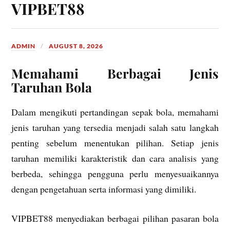
VIPBET88
ADMIN
AUGUST 8, 2026
Memahami Berbagai Jenis
Taruhan Bola
Dalam mengikuti pertandingan sepak bola, memahami
jenis taruhan yang tersedia menjadi salah satu langkah
penting sebelum menentukan pilihan. Setiap jenis
taruhan memiliki karakteristik dan cara analisis yang
berbeda, sehingga pengguna perlu menyesuaikannya
dengan pengetahuan serta informasi yang dimiliki.
VIPBET88 menyediakan berbagai pilihan pasaran bola