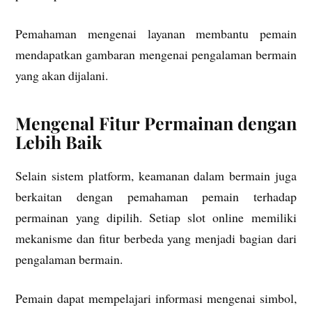
Pemahaman mengenai layanan membantu pemain
mendapatkan gambaran mengenai pengalaman bermain
yang akan dijalani.
Mengenal Fitur Permainan dengan
Lebih Baik
Selain sistem platform, keamanan dalam bermain juga
berkaitan dengan pemahaman pemain terhadap
permainan yang dipilih. Setiap slot online memiliki
mekanisme dan fitur berbeda yang menjadi bagian dari
pengalaman bermain.
Pemain dapat mempelajari informasi mengenai simbol,